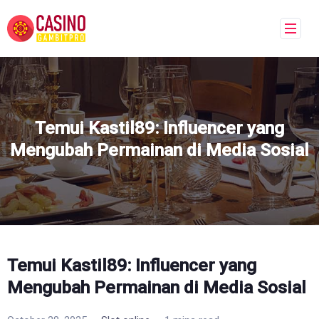
Temui Kastil89: Influencer yang
Mengubah Permainan di Media Sosial
Temui Kastil89: Influencer yang
Mengubah Permainan di Media Sosial