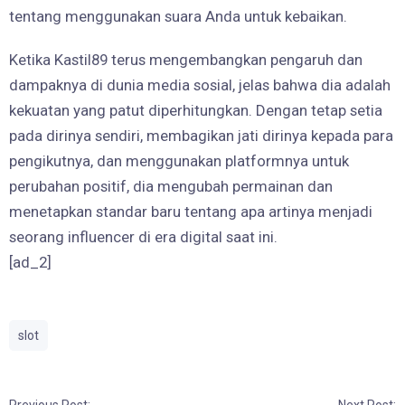
tentang menggunakan suara Anda untuk kebaikan.
Ketika Kastil89 terus mengembangkan pengaruh dan
dampaknya di dunia media sosial, jelas bahwa dia adalah
kekuatan yang patut diperhitungkan. Dengan tetap setia
pada dirinya sendiri, membagikan jati dirinya kepada para
pengikutnya, dan menggunakan platformnya untuk
perubahan positif, dia mengubah permainan dan
menetapkan standar baru tentang apa artinya menjadi
seorang influencer di era digital saat ini.
[ad_2]
slot