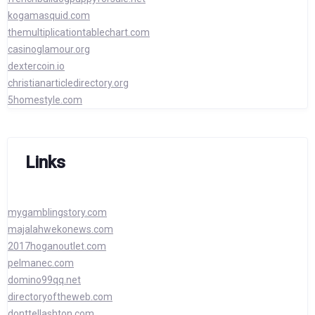
kogamasquid.com
themultiplicationtablechart.com
casinoglamour.org
dextercoin.io
christianarticledirectory.org
5homestyle.com
Links
mygamblingstory.com
majalahwekonews.com
2017hoganoutlet.com
pelmanec.com
domino99qq.net
directoryoftheweb.com
donttellashton.com