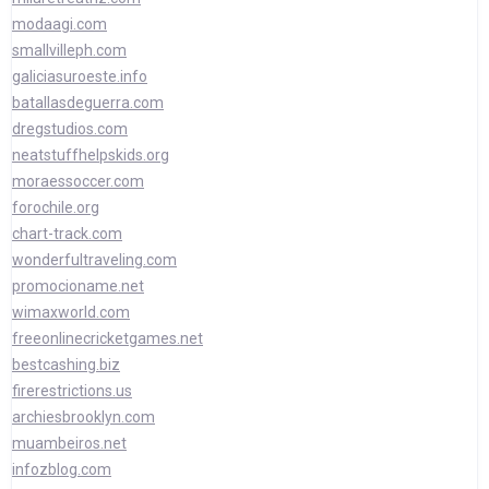
modaagi.com
smallvilleph.com
galiciasuroeste.info
batallasdeguerra.com
dregstudios.com
neatstuffhelpskids.org
moraessoccer.com
forochile.org
chart-track.com
wonderfultraveling.com
promocioname.net
wimaxworld.com
freeonlinecricketgames.net
bestcashing.biz
firerestrictions.us
archiesbrooklyn.com
muambeiros.net
infozblog.com