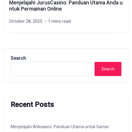
Menjelajahi JurusCasino: Panduan Utama Anda u
ntuk Permainan Online
October 28, 2025
1 mins read
Search
Search
Recent Posts
Menjelajahi Ahlicasino: Panduan Utama untuk Gamer