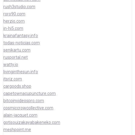
rush3studio.com
roro90.com
herzio.com
in-hi5.com
krainafantasy.info
todas-noticias.com
senikartu.com
rusportal.net
watty.io
livinginthesun.info
itsriz.com
cargoods.shop
capetownacupuncture.com
bitcoinvideospro.com
cosmiccrowcollective.com
alain-jacquet.com
gotisouizakayabakeneko.com
meshpoint.me