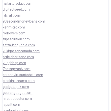
nailartproduct.com
digitactseed.com
lvlcraft.com
90secondmoneyloans.com
xenmicro.com
rodrovers.com
tripssolution.com
satta-king-india.com
yukigassencanada.com
articlehorizone.com
yuqqbbzp.com
7betagents6.com
coronavirusuptodate.com
crackinstreams.com
gadgetspak.com
gearsngadget.com
hireseodoctor.com
lapsfit.com
levelup-fast.com