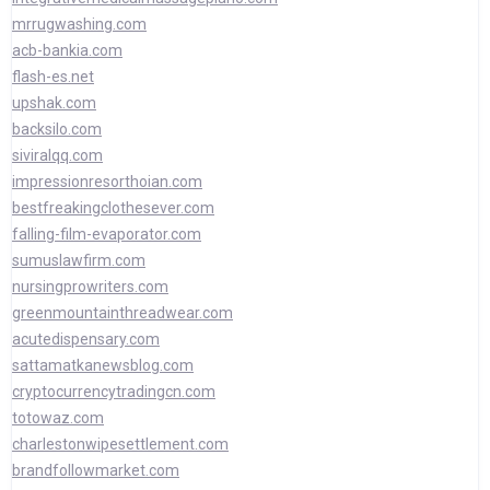
mrrugwashing.com
acb-bankia.com
flash-es.net
upshak.com
backsilo.com
siviralqq.com
impressionresorthoian.com
bestfreakingclothesever.com
falling-film-evaporator.com
sumuslawfirm.com
nursingprowriters.com
greenmountainthreadwear.com
acutedispensary.com
sattamatkanewsblog.com
cryptocurrencytradingcn.com
totowaz.com
charlestonwipesettlement.com
brandfollowmarket.com