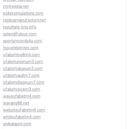
mytreepla.net
pokersimulations.com
replicamanufactory.net
rezultate-loto.info
splendifulous.com
sportsrecords4u.com
topceleberites.com
ufabetting8m4.com
ufabetunionum3.com
ufabetvalueum3.com
ufabetvaultm7.com
ufabetvillageum7.com
ufabetvoicem3.com
waveufabetm4.com
wayang88.net
websiteufabetm4.com
whiteufabetm4.com
anikalappy.com