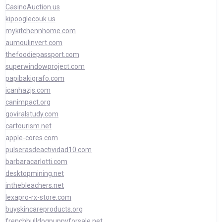
CasinoAuction.us
kipooglecouk.us
mykitchennhome.com
aumoulinvert.com
thefoodiepassport.com
superwindowproject.com
papibakigrafo.com
icanhazjs.com
canimpact.org
goviralstudy.com
cartourism.net
apple-cores.com
pulserasdeactividad10.com
barbaracarlotti.com
desktopmining.net
inthebleachers.net
lexapro-rx-store.com
buyskincareproducts.org
frenchbulldogpuppyforsale.net