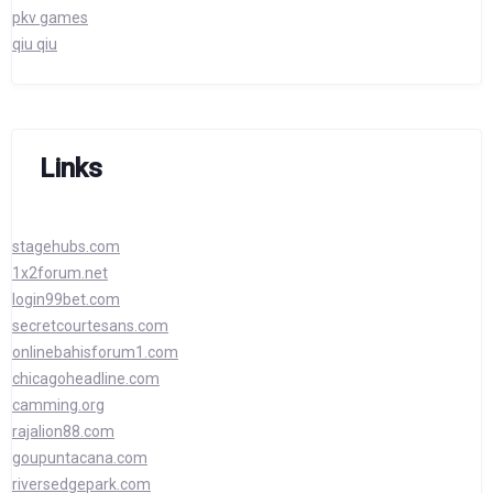
pkv games
qiu qiu
Links
stagehubs.com
1x2forum.net
login99bet.com
secretcourtesans.com
onlinebahisforum1.com
chicagoheadline.com
camming.org
rajalion88.com
goupuntacana.com
riversedgepark.com