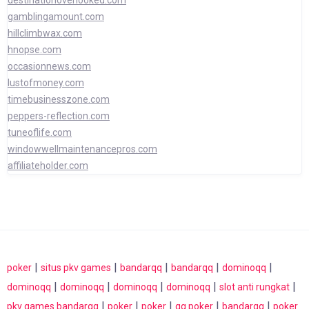
destinationoverlooked.com
gamblingamount.com
hillclimbwax.com
hnopse.com
occasionnews.com
lustofmoney.com
timebusinesszone.com
peppers-reflection.com
tuneoflife.com
windowwellmaintenancepros.com
affiliateholder.com
|
|
|
|
|
poker
situs pkv games
bandarqq
bandarqq
dominoqq
|
|
|
|
|
dominoqq
dominoqq
dominoqq
dominoqq
slot anti rungkat
|
|
|
|
|
pkv games bandarqq
poker
poker
qq poker
bandarqq
poker