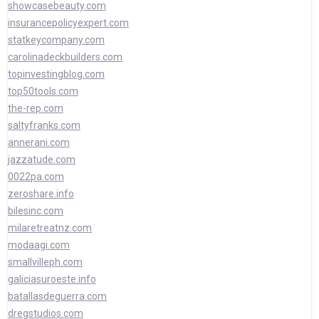
showcasebeauty.com
insurancepolicyexpert.com
statkeycompany.com
carolinadeckbuilders.com
topinvestingblog.com
top50tools.com
the-rep.com
saltyfranks.com
annerani.com
jazzatude.com
0022pa.com
zeroshare.info
bilesinc.com
milaretreatnz.com
modaagi.com
smallvilleph.com
galiciasuroeste.info
batallasdeguerra.com
dregstudios.com