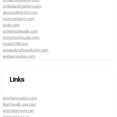
progameexplorer.com
rockislandroastery.com
directselling-pro.com
revenuealarm.com
lurab.com
ignitioncoilguide.com
mytechcomputer.com
bioslot168.com
artsandcraftsauthority.com
webservicelive.com
Links
jimsfamousbbq.com
libertywalk-usa.com
australiamovie.net