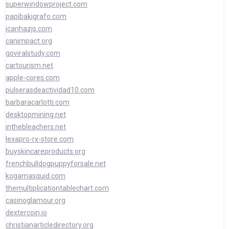
superwindowproject.com
papibakigrafo.com
icanhazjs.com
canimpact.org
goviralstudy.com
cartourism.net
apple-cores.com
pulserasdeactividad10.com
barbaracarlotti.com
desktopmining.net
inthebleachers.net
lexapro-rx-store.com
buyskincareproducts.org
frenchbulldogpuppyforsale.net
kogamasquid.com
themultiplicationtablechart.com
casinoglamour.org
dextercoin.io
christianarticledirectory.org