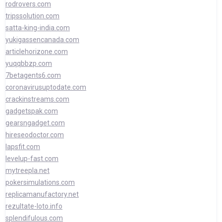
rodrovers.com
tripssolution.com
satta-king-india.com
yukigassencanada.com
articlehorizone.com
yuqqbbzp.com
7betagents6.com
coronavirusuptodate.com
crackinstreams.com
gadgetspak.com
gearsngadget.com
hireseodoctor.com
lapsfit.com
levelup-fast.com
mytreepla.net
pokersimulations.com
replicamanufactory.net
rezultate-loto.info
splendifulous.com