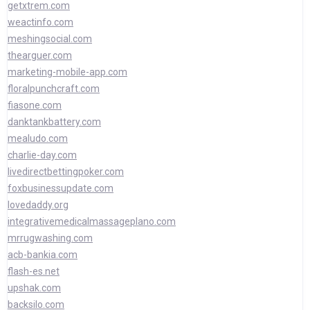
getxtrem.com
weactinfo.com
meshingsocial.com
thearguer.com
marketing-mobile-app.com
floralpunchcraft.com
fiasone.com
danktankbattery.com
mealudo.com
charlie-day.com
livedirectbettingpoker.com
foxbusinessupdate.com
lovedaddy.org
integrativemedicalmassageplano.com
mrrugwashing.com
acb-bankia.com
flash-es.net
upshak.com
backsilo.com