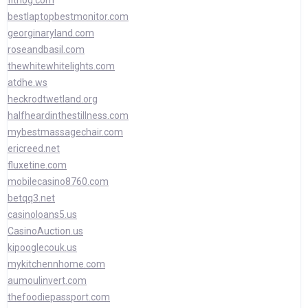
fithog.com
bestlaptopbestmonitor.com
georginaryland.com
roseandbasil.com
thewhitewhitelights.com
atdhe.ws
heckrodtwetland.org
halfheardinthestillness.com
mybestmassagechair.com
ericreed.net
fluxetine.com
mobilecasino8760.com
betqq3.net
casinoloans5.us
CasinoAuction.us
kipooglecouk.us
mykitchennhome.com
aumoulinvert.com
thefoodiepassport.com