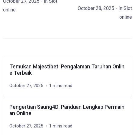
October 27, 2025
- In
Slot
October 28, 2025
- In
Slot
online
online
Temukan Majestibet: Pengalaman Taruhan Onlin
e Terbaik
October 27, 2025
1 mins read
Pengertian Saung4D: Panduan Lengkap Permain
an Online
October 27, 2025
1 mins read