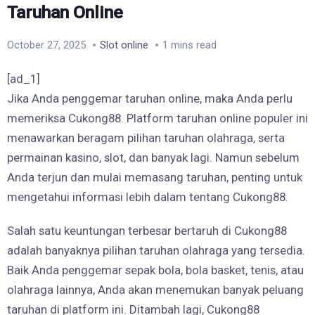
Taruhan Online
October 27, 2025
Slot online
1 mins read
[ad_1]
Jika Anda penggemar taruhan online, maka Anda perlu
memeriksa Cukong88. Platform taruhan online populer ini
menawarkan beragam pilihan taruhan olahraga, serta
permainan kasino, slot, dan banyak lagi. Namun sebelum
Anda terjun dan mulai memasang taruhan, penting untuk
mengetahui informasi lebih dalam tentang Cukong88.
Salah satu keuntungan terbesar bertaruh di Cukong88
adalah banyaknya pilihan taruhan olahraga yang tersedia.
Baik Anda penggemar sepak bola, bola basket, tenis, atau
olahraga lainnya, Anda akan menemukan banyak peluang
taruhan di platform ini. Ditambah lagi, Cukong88