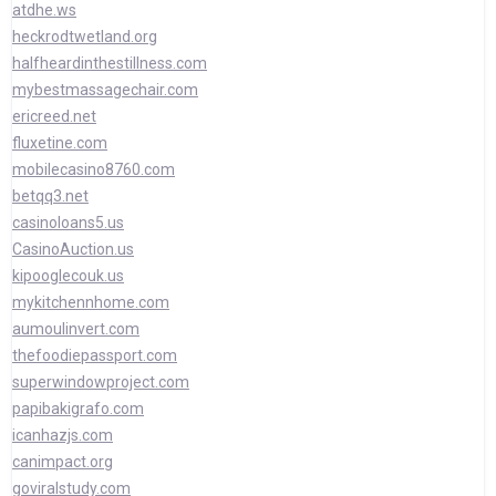
atdhe.ws
heckrodtwetland.org
halfheardinthestillness.com
mybestmassagechair.com
ericreed.net
fluxetine.com
mobilecasino8760.com
betqq3.net
casinoloans5.us
CasinoAuction.us
kipooglecouk.us
mykitchennhome.com
aumoulinvert.com
thefoodiepassport.com
superwindowproject.com
papibakigrafo.com
icanhazjs.com
canimpact.org
goviralstudy.com