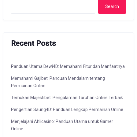
Search
Recent Posts
Panduan Utama Dewi4D: Memahami Fitur dan Manfaatnya
Memahami Gajibet: Panduan Mendalam tentang
Permainan Online
Temukan Majestibet: Pengalaman Taruhan Online Terbaik
Pengertian Saung4D: Panduan Lengkap Permainan Online
Menjelajahi Ahlicasino: Panduan Utama untuk Gamer
Online