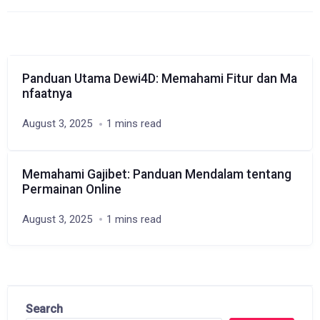
Panduan Utama Dewi4D: Memahami Fitur dan Ma
nfaatnya
August 3, 2025
1 mins read
Memahami Gajibet: Panduan Mendalam tentang
Permainan Online
August 3, 2025
1 mins read
Search