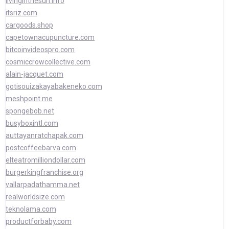
livinginthesun.info
itsriz.com
cargoods.shop
capetownacupuncture.com
bitcoinvideospro.com
cosmiccrowcollective.com
alain-jacquet.com
gotisouizakayabakeneko.com
meshpoint.me
spongebob.net
busyboxintl.com
auttayanratchapak.com
postcoffeebarva.com
elteatromilliondollar.com
burgerkingfranchise.org
vallarpadathamma.net
realworldsize.com
teknolama.com
productforbaby.com