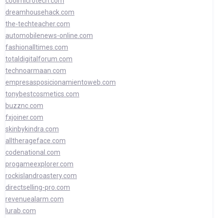
coolmicrotech.com
dreamhousehack.com
the-techteacher.com
automobilenews-online.com
fashionalltimes.com
totaldigitalforum.com
technoarmaan.com
empresasposicionamientoweb.com
tonybestcosmetics.com
buzznc.com
fxjoiner.com
skinbykindra.com
alltherageface.com
codenational.com
progameexplorer.com
rockislandroastery.com
directselling-pro.com
revenuealarm.com
lurab.com