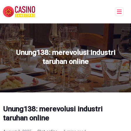
Unung138: merevolusi industri
taruhan online
Unung138: merevolusi industri
taruhan online