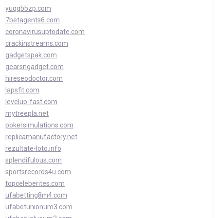
yuqqbbzp.com
7betagents6.com
coronavirusuptodate.com
crackinstreams.com
gadgetspak.com
gearsngadget.com
hireseodoctor.com
lapsfit.com
levelup-fast.com
mytreepla.net
pokersimulations.com
replicamanufactory.net
rezultate-loto.info
splendifulous.com
sportsrecords4u.com
topceleberites.com
ufabetting8m4.com
ufabetunionum3.com