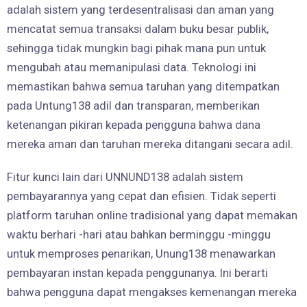
adalah sistem yang terdesentralisasi dan aman yang
mencatat semua transaksi dalam buku besar publik,
sehingga tidak mungkin bagi pihak mana pun untuk
mengubah atau memanipulasi data. Teknologi ini
memastikan bahwa semua taruhan yang ditempatkan
pada Untung138 adil dan transparan, memberikan
ketenangan pikiran kepada pengguna bahwa dana
mereka aman dan taruhan mereka ditangani secara adil.
Fitur kunci lain dari UNNUND138 adalah sistem
pembayarannya yang cepat dan efisien. Tidak seperti
platform taruhan online tradisional yang dapat memakan
waktu berhari -hari atau bahkan berminggu -minggu
untuk memproses penarikan, Unung138 menawarkan
pembayaran instan kepada penggunanya. Ini berarti
bahwa pengguna dapat mengakses kemenangan mereka