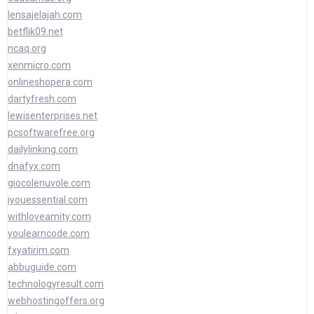
lensajelajah.com
betflik09.net
ncaq.org
xenmicro.com
onlineshopera.com
dartyfresh.com
lewisenterprises.net
pcsoftwarefree.org
dailylinking.com
dnafyx.com
giocolenuvole.com
iyouessential.com
withloveamity.com
youlearncode.com
fxyatirim.com
abbuguide.com
technologyresult.com
webhostingoffers.org