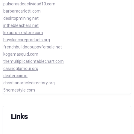
pulserasdeactividad10.com
barbaracarlotti.com
desktopmining.net
inthebleachers.net
lexapro-rx-store.com
buyskincareproducts.org
frenchbulldogpuppyforsale.net
kogamasquid.com
themultiplicationtablechart.com
casinoglamour.org
dextercoin.io
christianarticledirectory.org
5homestyle.com
Links