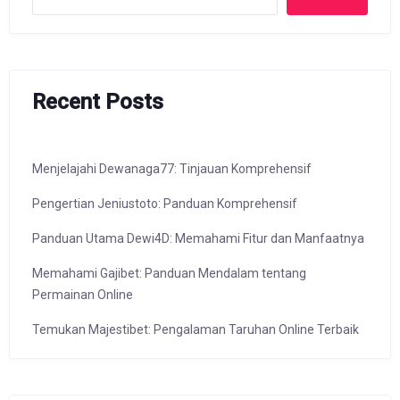
Recent Posts
Menjelajahi Dewanaga77: Tinjauan Komprehensif
Pengertian Jeniustoto: Panduan Komprehensif
Panduan Utama Dewi4D: Memahami Fitur dan Manfaatnya
Memahami Gajibet: Panduan Mendalam tentang
Permainan Online
Temukan Majestibet: Pengalaman Taruhan Online Terbaik