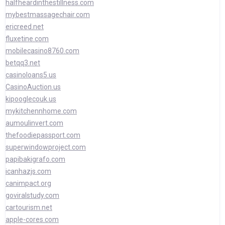
halfheardinthestillness.com
mybestmassagechair.com
ericreed.net
fluxetine.com
mobilecasino8760.com
betqq3.net
casinoloans5.us
CasinoAuction.us
kipooglecouk.us
mykitchennhome.com
aumoulinvert.com
thefoodiepassport.com
superwindowproject.com
papibakigrafo.com
icanhazjs.com
canimpact.org
goviralstudy.com
cartourism.net
apple-cores.com