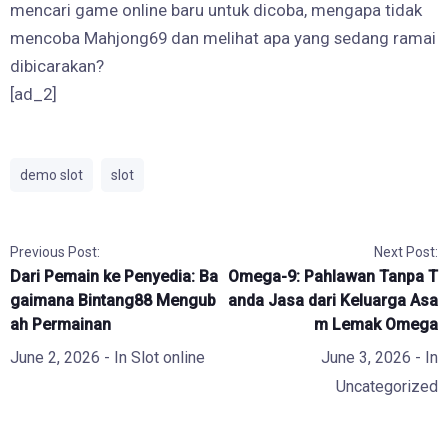
mencari game online baru untuk dicoba, mengapa tidak
mencoba Mahjong69 dan melihat apa yang sedang ramai
dibicarakan?
[ad_2]
demo slot
slot
Previous Post:
Next Post:
Dari Pemain ke Penyedia: Ba
Omega-9: Pahlawan Tanpa T
gaimana Bintang88 Mengub
anda Jasa dari Keluarga Asa
ah Permainan
m Lemak Omega
June 2, 2026
- In
Slot online
June 3, 2026
- In
Uncategorized