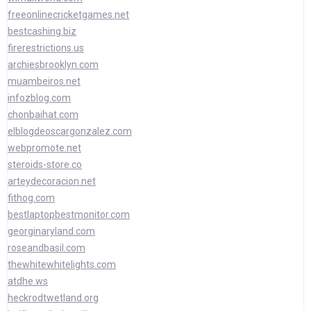
freeonlinecricketgames.net
bestcashing.biz
firerestrictions.us
archiesbrooklyn.com
muambeiros.net
infozblog.com
chonbaihat.com
elblogdeoscargonzalez.com
webpromote.net
steroids-store.co
arteydecoracion.net
fithog.com
bestlaptopbestmonitor.com
georginaryland.com
roseandbasil.com
thewhitewhitelights.com
atdhe.ws
heckrodtwetland.org