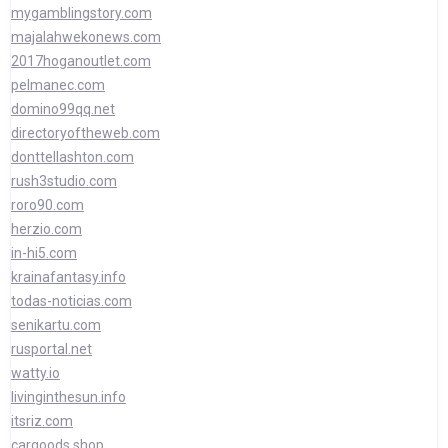
mygamblingstory.com
majalahwekonews.com
2017hoganoutlet.com
pelmanec.com
domino99qq.net
directoryoftheweb.com
donttellashton.com
rush3studio.com
roro90.com
herzio.com
in-hi5.com
krainafantasy.info
todas-noticias.com
senikartu.com
rusportal.net
watty.io
livinginthesun.info
itsriz.com
cargoods.shop