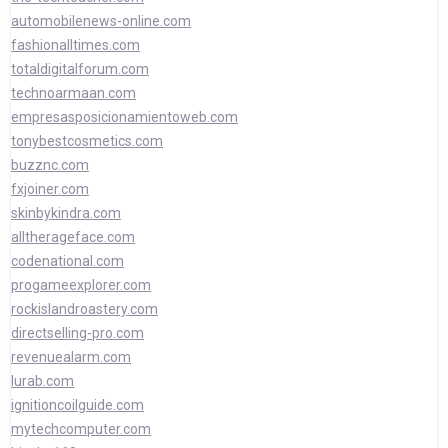
automobilenews-online.com
fashionalltimes.com
totaldigitalforum.com
technoarmaan.com
empresasposicionamientoweb.com
tonybestcosmetics.com
buzznc.com
fxjoiner.com
skinbykindra.com
alltherageface.com
codenational.com
progameexplorer.com
rockislandroastery.com
directselling-pro.com
revenuealarm.com
lurab.com
ignitioncoilguide.com
mytechcomputer.com