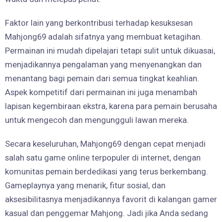
Faktor lain yang berkontribusi terhadap kesuksesan
Mahjong69 adalah sifatnya yang membuat ketagihan.
Permainan ini mudah dipelajari tetapi sulit untuk dikuasai,
menjadikannya pengalaman yang menyenangkan dan
menantang bagi pemain dari semua tingkat keahlian.
Aspek kompetitif dari permainan ini juga menambah
lapisan kegembiraan ekstra, karena para pemain berusaha
untuk mengecoh dan mengungguli lawan mereka.
Secara keseluruhan, Mahjong69 dengan cepat menjadi
salah satu game online terpopuler di internet, dengan
komunitas pemain berdedikasi yang terus berkembang.
Gameplaynya yang menarik, fitur sosial, dan
aksesibilitasnya menjadikannya favorit di kalangan gamer
kasual dan penggemar Mahjong. Jadi jika Anda sedang