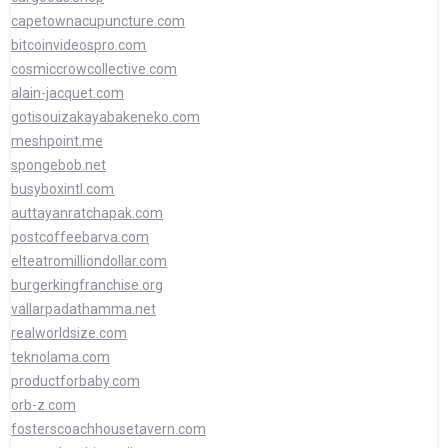
capetownacupuncture.com
bitcoinvideospro.com
cosmiccrowcollective.com
alain-jacquet.com
gotisouizakayabakeneko.com
meshpoint.me
spongebob.net
busyboxintl.com
auttayanratchapak.com
postcoffeebarva.com
elteatromilliondollar.com
burgerkingfranchise.org
vallarpadathamma.net
realworldsize.com
teknolama.com
productforbaby.com
orb-z.com
fosterscoachhousetavern.com