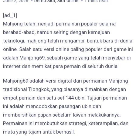
,
June 2, 2026
Demo Slot
Slot online
1 mins read
[ad_1]
Mahjong telah menjadi permainan populer selama
berabad-abad, namun seiring dengan kemajuan
teknologi, mahjong telah mengambil bentuk baru di dunia
online. Salah satu versi online paling populer dari game ini
adalah Mahjong69, sebuah game yang telah menyebar di
internet dan memikat para pemain di seluruh dunia.
Mahjong69 adalah versi digital dari permainan Mahjong
tradisional Tiongkok, yang biasanya dimainkan dengan
empat pemain dan satu set 144 ubin. Tujuan permainan
ini adalah mencocokkan pasangan ubin dan
membersihkan papan sebelum lawan melakukannya.
Permainan ini membutuhkan strategi, keterampilan, dan
mata yang tajam untuk berhasil.