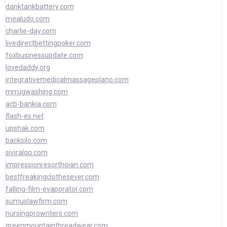
danktankbattery.com
mealudo.com
charlie-day.com
livedirectbettingpoker.com
foxbusinessupdate.com
lovedaddy.org
integrativemedicalmassageplano.com
mrrugwashing.com
acb-bankia.com
flash-es.net
upshak.com
backsilo.com
siviralqq.com
impressionresorthoian.com
bestfreakingclothesever.com
falling-film-evaporator.com
sumuslawfirm.com
nursingprowriters.com
greenmountainthreadwear.com