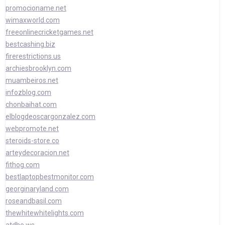
promocioname.net
wimaxworld.com
freeonlinecricketgames.net
bestcashing.biz
firerestrictions.us
archiesbrooklyn.com
muambeiros.net
infozblog.com
chonbaihat.com
elblogdeoscargonzalez.com
webpromote.net
steroids-store.co
arteydecoracion.net
fithog.com
bestlaptopbestmonitor.com
georginaryland.com
roseandbasil.com
thewhitewhitelights.com