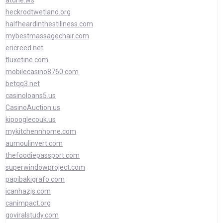
atdhe.ws
heckrodtwetland.org
halfheardinthestillness.com
mybestmassagechair.com
ericreed.net
fluxetine.com
mobilecasino8760.com
betqq3.net
casinoloans5.us
CasinoAuction.us
kipooglecouk.us
mykitchennhome.com
aumoulinvert.com
thefoodiepassport.com
superwindowproject.com
papibakigrafo.com
icanhazjs.com
canimpact.org
goviralstudy.com