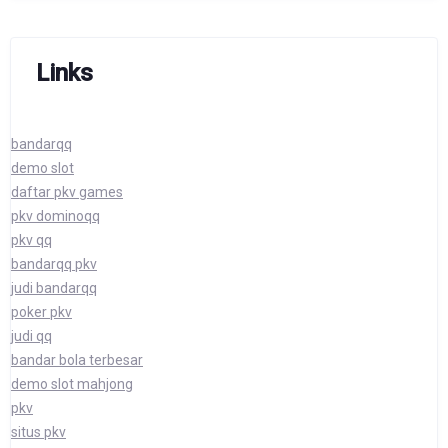
Links
bandarqq
demo slot
daftar pkv games
pkv dominoqq
pkv qq
bandarqq pkv
judi bandarqq
poker pkv
judi qq
bandar bola terbesar
demo slot mahjong
pkv
situs pkv