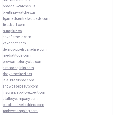
michelewatch.us
omega--watches.us
breitling-watches.us
tgarnettcentrallautoads.com
fixadvert.com
autopluz.co
save3time-c.com
vexonhcf.com
demos-pixelsparadise.com
mediatitude.com
prewarmotorcycles.com
simracinglinks.com
dosyamerkezi.net
le-surrealisme.com
showcasebeauty.com
insurancepolicyexpert.com
statkeycompany.com
carolinadeckbuilders.com
topinvestingblog.com