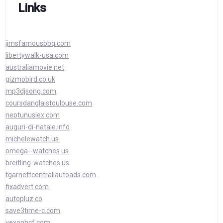
Links
jimsfamousbbq.com
libertywalk-usa.com
australiamovie.net
gizmobird.co.uk
mp3djsong.com
coursdanglaistoulouse.com
neptunuslex.com
auguri-di-natale.info
michelewatch.us
omega--watches.us
breitling-watches.us
tgarnettcentrallautoads.com
fixadvert.com
autopluz.co
save3time-c.com
vexonhcf.com