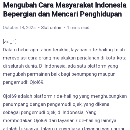
Mengubah Cara Masyarakat Indonesia
Bepergian dan Mencari Penghidupan
October 14, 2025
Slot online
1 mins read
[ad_1]
Dalam beberapa tahun terakhir, layanan ride-hailing telah
merevolusi cara orang melakukan perjalanan di kota-kota
di seluruh dunia. Di Indonesia, ada satu platform yang
mengubah permainan baik bagi penumpang maupun
pengemudi: Ojol69.
Ojol69 adalah platform ride-hailing yang menghubungkan
penumpang dengan pengemudi ojek, yang dikenal
sebagai pengemudi ojek, di Indonesia. Yang
membedakan Ojol69 dari layanan ride-hailing lainnya
adalah fokusnya dalam menyediakan layanan yang aman