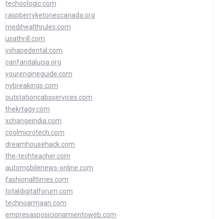
techoologic.com
raspberryketonescanada.org
medihealthrules.com
usathrill.com
vshapedental.com
canfandalucia.org
yourengineguide.com
nybreakings.com
outstationcabsservices.com
thekrtagy.com
xchangeindia.com
coolmicrotech.com
dreamhousehack.com
the-techteacher.com
automobilenews-online.com
fashionalltimes.com
totaldigitalforum.com
technoarmaan.com
empresasposicionamientoweb.com