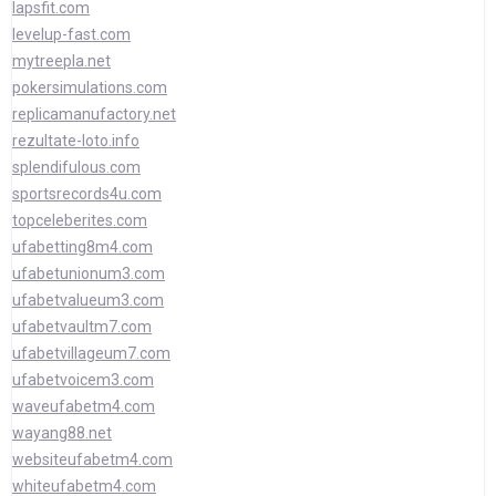
lapsfit.com
levelup-fast.com
mytreepla.net
pokersimulations.com
replicamanufactory.net
rezultate-loto.info
splendifulous.com
sportsrecords4u.com
topceleberites.com
ufabetting8m4.com
ufabetunionum3.com
ufabetvalueum3.com
ufabetvaultm7.com
ufabetvillageum7.com
ufabetvoicem3.com
waveufabetm4.com
wayang88.net
websiteufabetm4.com
whiteufabetm4.com