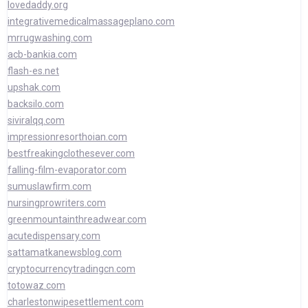
lovedaddy.org
integrativemedicalmassageplano.com
mrrugwashing.com
acb-bankia.com
flash-es.net
upshak.com
backsilo.com
siviralqq.com
impressionresorthoian.com
bestfreakingclothesever.com
falling-film-evaporator.com
sumuslawfirm.com
nursingprowriters.com
greenmountainthreadwear.com
acutedispensary.com
sattamatkanewsblog.com
cryptocurrencytradingcn.com
totowaz.com
charlestonwipesettlement.com