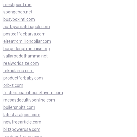
meshpoint.me
spongebob.net
busyboxintl.com
auttayanratchapak.com
postcoffeebarva.com
elteatromilliondollar.com
burgerkingfranchise.org
vallarpadathamma.net
realworldsize.com
teknolama.com
productforbaby.com
orb-z.com
fosterscoachhousetavern.com
mesasdecultivoonline.com
boilersnbits.com
latestviralpost.com
newfreearticle.com
blitzpowerusa.com
gardenofeaten.com