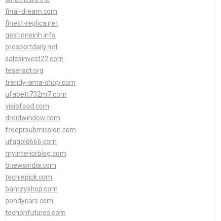
final-dream.com
finest-replica.net
gestioneinh.info
prosportdaily.net
salesinvest22.com
teseract.org
trendy-ama-shop.com
ufabett732m7.com
visiofood.com
droidwindow.com
freeprsubmission.com
ufagold666.com
myinteriorblog.com
bnewsindia.com
techiepick.com
bamzyshop.com
pondycars.com
techonfutures.com