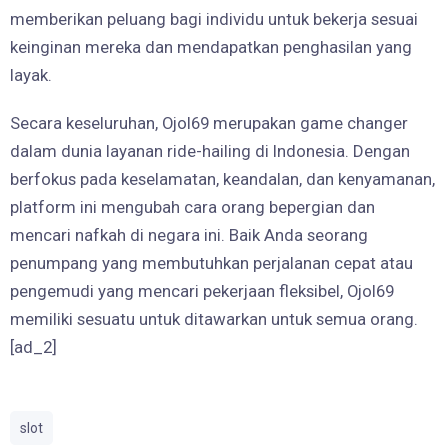
memberikan peluang bagi individu untuk bekerja sesuai
keinginan mereka dan mendapatkan penghasilan yang
layak.
Secara keseluruhan, Ojol69 merupakan game changer
dalam dunia layanan ride-hailing di Indonesia. Dengan
berfokus pada keselamatan, keandalan, dan kenyamanan,
platform ini mengubah cara orang bepergian dan
mencari nafkah di negara ini. Baik Anda seorang
penumpang yang membutuhkan perjalanan cepat atau
pengemudi yang mencari pekerjaan fleksibel, Ojol69
memiliki sesuatu untuk ditawarkan untuk semua orang.
[ad_2]
slot