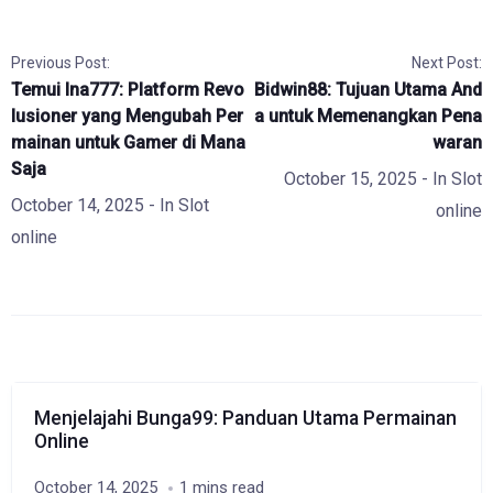
Previous Post:
Next Post:
Temui Ina777: Platform Revo
Bidwin88: Tujuan Utama And
lusioner yang Mengubah Per
a untuk Memenangkan Pena
mainan untuk Gamer di Mana
waran
Saja
October 15, 2025
- In
Slot
October 14, 2025
- In
Slot
online
online
Menjelajahi Bunga99: Panduan Utama Permainan
Online
October 14, 2025
1 mins read