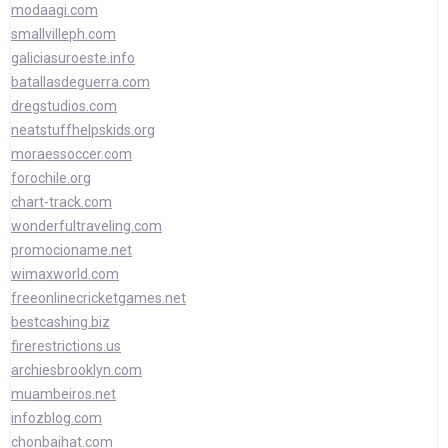
modaagi.com
smallvilleph.com
galiciasuroeste.info
batallasdeguerra.com
dregstudios.com
neatstuffhelpskids.org
moraessoccer.com
forochile.org
chart-track.com
wonderfultraveling.com
promocioname.net
wimaxworld.com
freeonlinecricketgames.net
bestcashing.biz
firerestrictions.us
archiesbrooklyn.com
muambeiros.net
infozblog.com
chonbaihat.com