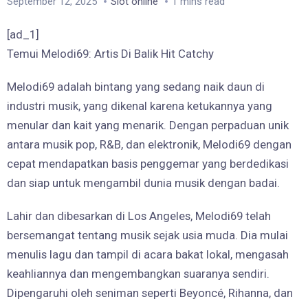
September 12, 2025
Slot online
1 mins read
[ad_1]
Temui Melodi69: Artis Di Balik Hit Catchy
Melodi69 adalah bintang yang sedang naik daun di
industri musik, yang dikenal karena ketukannya yang
menular dan kait yang menarik. Dengan perpaduan unik
antara musik pop, R&B, dan elektronik, Melodi69 dengan
cepat mendapatkan basis penggemar yang berdedikasi
dan siap untuk mengambil dunia musik dengan badai.
Lahir dan dibesarkan di Los Angeles, Melodi69 telah
bersemangat tentang musik sejak usia muda. Dia mulai
menulis lagu dan tampil di acara bakat lokal, mengasah
keahliannya dan mengembangkan suaranya sendiri.
Dipengaruhi oleh seniman seperti Beyoncé, Rihanna, dan