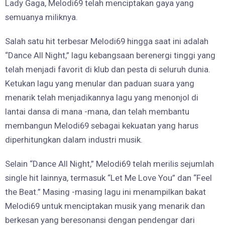
Lady Gaga, Melodi69 telah menciptakan gaya yang
semuanya miliknya.
Salah satu hit terbesar Melodi69 hingga saat ini adalah
“Dance All Night,” lagu kebangsaan berenergi tinggi yang
telah menjadi favorit di klub dan pesta di seluruh dunia.
Ketukan lagu yang menular dan paduan suara yang
menarik telah menjadikannya lagu yang menonjol di
lantai dansa di mana -mana, dan telah membantu
membangun Melodi69 sebagai kekuatan yang harus
diperhitungkan dalam industri musik.
Selain “Dance All Night,” Melodi69 telah merilis sejumlah
single hit lainnya, termasuk “Let Me Love You” dan “Feel
the Beat.” Masing -masing lagu ini menampilkan bakat
Melodi69 untuk menciptakan musik yang menarik dan
berkesan yang beresonansi dengan pendengar dari