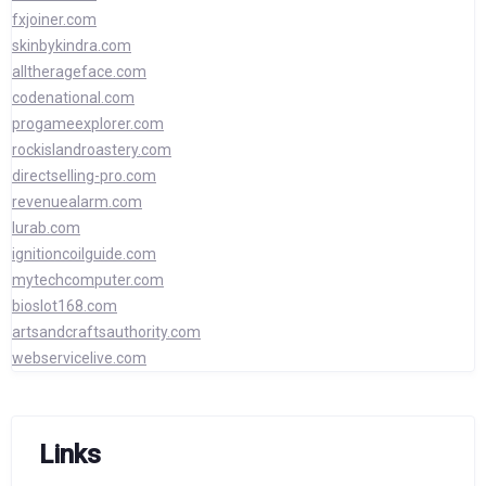
fxjoiner.com
skinbykindra.com
alltherageface.com
codenational.com
progameexplorer.com
rockislandroastery.com
directselling-pro.com
revenuealarm.com
lurab.com
ignitioncoilguide.com
mytechcomputer.com
bioslot168.com
artsandcraftsauthority.com
webservicelive.com
Links