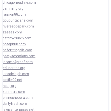
chicagoheadline.com
camming.org
rajalion88.com
goupuntacana.com
riversedgepark.com
zaseez.com
catchycrunch.com
nofaphub.com
nefertitingalls.com
patsyscreations.com
income4proof.com
educaritas.org
lensajelajah.com
betflik09.net
ncaq.org
xenmicro.com
onlineshopera.com
dartyfresh.com
lewisenterprises.net