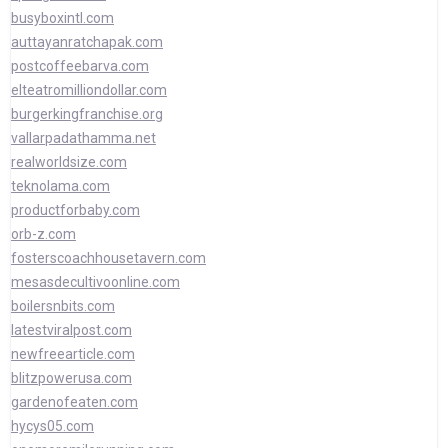
busyboxintl.com
auttayanratchapak.com
postcoffeebarva.com
elteatromilliondollar.com
burgerkingfranchise.org
vallarpadathamma.net
realworldsize.com
teknolama.com
productforbaby.com
orb-z.com
fosterscoachhousetavern.com
mesasdecultivoonline.com
boilersnbits.com
latestviralpost.com
newfreearticle.com
blitzpowerusa.com
gardenofeaten.com
hycys05.com