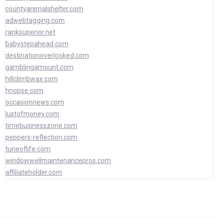
countyanimalshelter.com
adwebtagging.com
ranksuperior.net
babystepahead.com
destinationoverlooked.com
gamblingamount.com
hillclimbwax.com
hnopse.com
occasionnews.com
lustofmoney.com
timebusinesszone.com
peppers-reflection.com
tuneoflife.com
windowwellmaintenancepros.com
affiliateholder.com