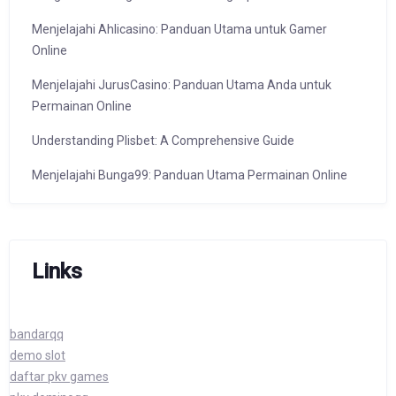
Menjelajahi Ahlicasino: Panduan Utama untuk Gamer
Online
Menjelajahi JurusCasino: Panduan Utama Anda untuk
Permainan Online
Understanding Plisbet: A Comprehensive Guide
Menjelajahi Bunga99: Panduan Utama Permainan Online
Links
bandarqq
demo slot
daftar pkv games