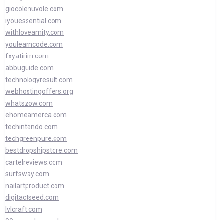
giocolenuvole.com
iyouessential.com
withloveamity.com
youlearncode.com
fxyatirim.com
abbuguide.com
technologyresult.com
webhostingoffers.org
whatszow.com
ehomeamerca.com
techintendo.com
techgreenpure.com
bestdropshipstore.com
cartelreviews.com
surfsway.com
nailartproduct.com
digitactseed.com
lvlcraft.com