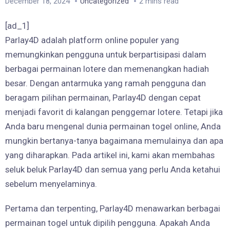
December 18, 2024
Uncategorized
2 mins read
[ad_1]
Parlay4D adalah platform online populer yang
memungkinkan pengguna untuk berpartisipasi dalam
berbagai permainan lotere dan memenangkan hadiah
besar. Dengan antarmuka yang ramah pengguna dan
beragam pilihan permainan, Parlay4D dengan cepat
menjadi favorit di kalangan penggemar lotere. Tetapi jika
Anda baru mengenal dunia permainan togel online, Anda
mungkin bertanya-tanya bagaimana memulainya dan apa
yang diharapkan. Pada artikel ini, kami akan membahas
seluk beluk Parlay4D dan semua yang perlu Anda ketahui
sebelum menyelaminya.
Pertama dan terpenting, Parlay4D menawarkan berbagai
permainan togel untuk dipilih pengguna. Apakah Anda