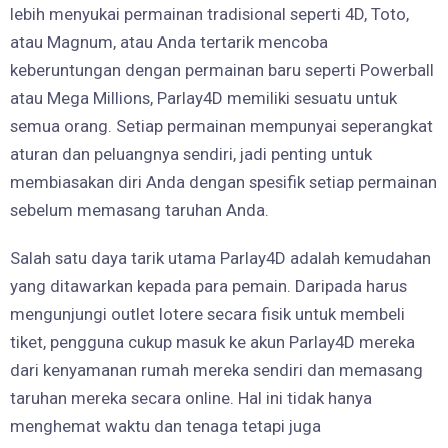
lebih menyukai permainan tradisional seperti 4D, Toto,
atau Magnum, atau Anda tertarik mencoba
keberuntungan dengan permainan baru seperti Powerball
atau Mega Millions, Parlay4D memiliki sesuatu untuk
semua orang. Setiap permainan mempunyai seperangkat
aturan dan peluangnya sendiri, jadi penting untuk
membiasakan diri Anda dengan spesifik setiap permainan
sebelum memasang taruhan Anda.
Salah satu daya tarik utama Parlay4D adalah kemudahan
yang ditawarkan kepada para pemain. Daripada harus
mengunjungi outlet lotere secara fisik untuk membeli
tiket, pengguna cukup masuk ke akun Parlay4D mereka
dari kenyamanan rumah mereka sendiri dan memasang
taruhan mereka secara online. Hal ini tidak hanya
menghemat waktu dan tenaga tetapi juga