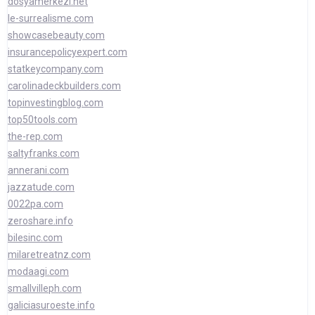
dosyamerkezi.net
le-surrealisme.com
showcasebeauty.com
insurancepolicyexpert.com
statkeycompany.com
carolinadeckbuilders.com
topinvestingblog.com
top50tools.com
the-rep.com
saltyfranks.com
annerani.com
jazzatude.com
0022pa.com
zeroshare.info
bilesinc.com
milaretreatnz.com
modaagi.com
smallvilleph.com
galiciasuroeste.info