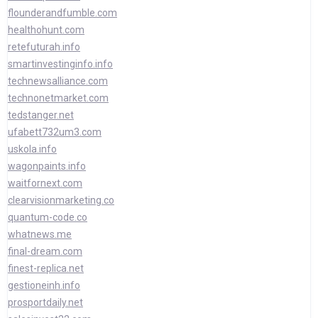
flounderandfumble.com
healthohunt.com
retefuturah.info
smartinvestinginfo.info
technewsalliance.com
technonetmarket.com
tedstanger.net
ufabett732um3.com
uskola.info
wagonpaints.info
waitfornext.com
clearvisionmarketing.co
quantum-code.co
whatnews.me
final-dream.com
finest-replica.net
gestioneinh.info
prosportdaily.net