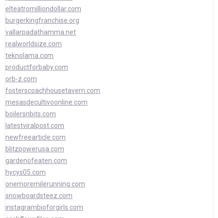
elteatromilliondollar.com
burgerkingfranchise.org
vallarpadathamma.net
realworldsize.com
teknolama.com
productforbaby.com
orb-z.com
fosterscoachhousetavern.com
mesasdecultivoonline.com
boilersnbits.com
latestviralpost.com
newfreearticle.com
blitzpowerusa.com
gardenofeaten.com
hycys05.com
onemoremilerunning.com
snowboardsteez.com
instagrambioforgirls.com