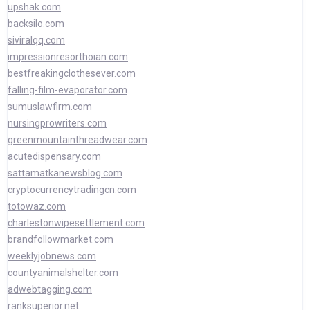
upshak.com
backsilo.com
siviralqq.com
impressionresorthoian.com
bestfreakingclothesever.com
falling-film-evaporator.com
sumuslawfirm.com
nursingprowriters.com
greenmountainthreadwear.com
acutedispensary.com
sattamatkanewsblog.com
cryptocurrencytradingcn.com
totowaz.com
charlestonwipesettlement.com
brandfollowmarket.com
weeklyjobnews.com
countyanimalshelter.com
adwebtagging.com
ranksuperior.net