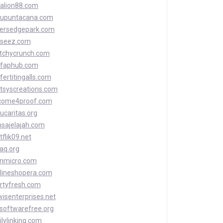
jalion88.com
upuntacana.com
versedgepark.com
seez.com
tchycrunch.com
faphub.com
fertitingalls.com
tsyscreations.com
come4proof.com
ucaritas.org
nsajelajah.com
tflik09.net
aq.org
nmicro.com
lineshopera.com
rtyfresh.com
wisenterprises.net
softwarefree.org
ilylinking.com