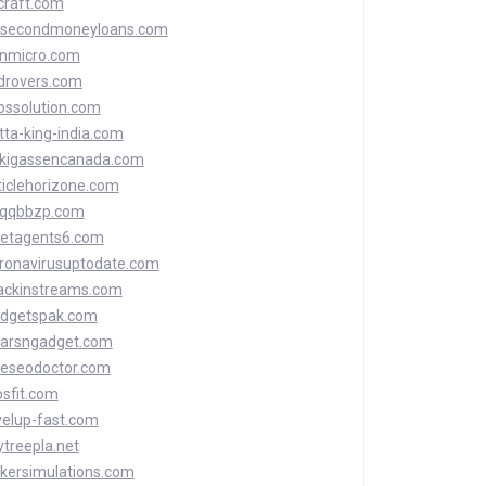
lcraft.com
secondmoneyloans.com
nmicro.com
drovers.com
ipssolution.com
tta-king-india.com
kigassencanada.com
ticlehorizone.com
qqbbzp.com
etagents6.com
ronavirusuptodate.com
ackinstreams.com
dgetspak.com
arsngadget.com
reseodoctor.com
psfit.com
velup-fast.com
treepla.net
kersimulations.com