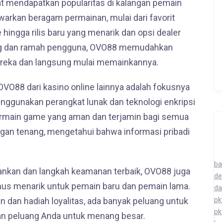
at mendapatkan popularitas di kalangan pemain
warkan beragam permainan, mulai dari favorit
e hingga rilis baru yang menarik dan opsi dealer
ng dan ramah pengguna, OVO88 memudahkan
reka dan langsung mulai memainkannya.
VO88 dari kasino online lainnya adalah fokusnya
menggunakan perangkat lunak dan teknologi enkripsi
rmain game yang aman dan terjamin bagi semua
ngan tenang, mengetahui bahwa informasi pribadi
.
ba
ankan dan langkah keamanan terbaik, OVO88 juga
de
us menarik untuk pemain baru dan pemain lama.
da
 dan hadiah loyalitas, ada banyak peluang untuk
pk
pk
n peluang Anda untuk menang besar.