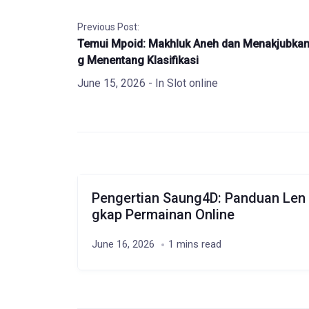
Previous Post:
Temui Mpoid: Makhluk Aneh dan Menakjubkan
g Menentang Klasifikasi
June 15, 2026
- In
Slot online
Pengertian Saung4D: Panduan Len
gkap Permainan Online
June 16, 2026
1 mins read