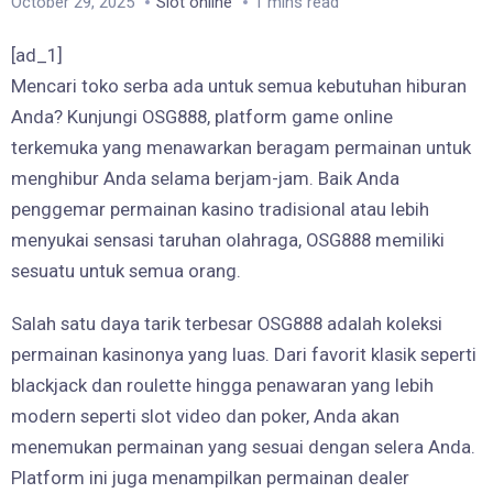
October 29, 2025
Slot online
1 mins read
[ad_1]
Mencari toko serba ada untuk semua kebutuhan hiburan
Anda? Kunjungi OSG888, platform game online
terkemuka yang menawarkan beragam permainan untuk
menghibur Anda selama berjam-jam. Baik Anda
penggemar permainan kasino tradisional atau lebih
menyukai sensasi taruhan olahraga, OSG888 memiliki
sesuatu untuk semua orang.
Salah satu daya tarik terbesar OSG888 adalah koleksi
permainan kasinonya yang luas. Dari favorit klasik seperti
blackjack dan roulette hingga penawaran yang lebih
modern seperti slot video dan poker, Anda akan
menemukan permainan yang sesuai dengan selera Anda.
Platform ini juga menampilkan permainan dealer