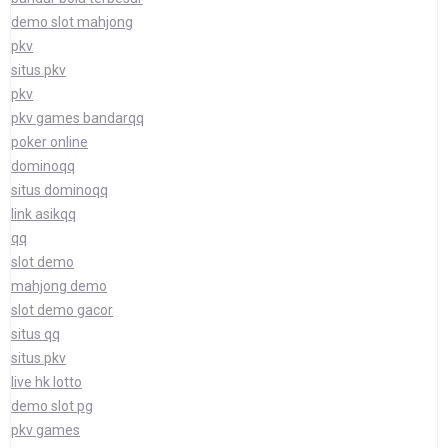
demo slot mahjong
pkv
situs pkv
pkv
pkv games bandarqq
poker online
dominoqq
situs dominoqq
link asikqq
qq
slot demo
mahjong demo
slot demo gacor
situs qq
situs pkv
live hk lotto
demo slot pg
pkv games