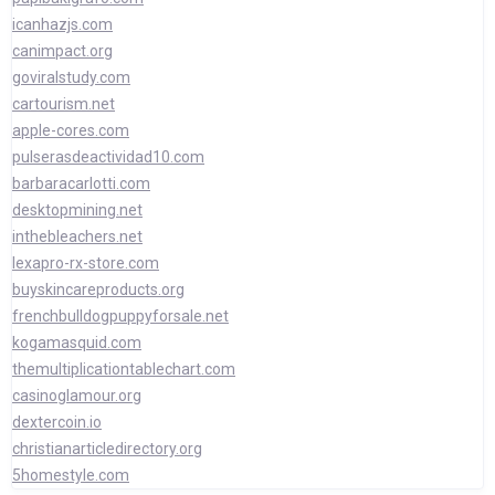
icanhazjs.com
canimpact.org
goviralstudy.com
cartourism.net
apple-cores.com
pulserasdeactividad10.com
barbaracarlotti.com
desktopmining.net
inthebleachers.net
lexapro-rx-store.com
buyskincareproducts.org
frenchbulldogpuppyforsale.net
kogamasquid.com
themultiplicationtablechart.com
casinoglamour.org
dextercoin.io
christianarticledirectory.org
5homestyle.com