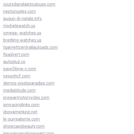
coursdanglaistoulouse.com
neptunuslex.com
auguri-di-natale.info
michelewatch.us
omega--watches.us
breitling-watches.us
tgarnettcentrallautoads.com
fixadvert.com
autopluz.co
save3time-c.com
vexonhcf.com
demos-pixelsparadise.com
mediatitude.com
prewarmotorcycles.com
simracinglinks.com
dosyamerkezi.net
le-surrealisme.com
showcasebeauty.com
insurancepolicyexpert.com