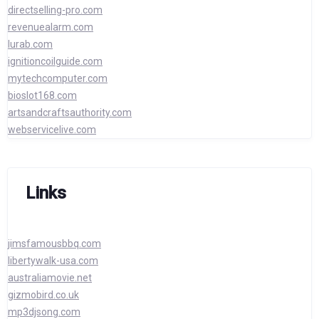
directselling-pro.com
revenuealarm.com
lurab.com
ignitioncoilguide.com
mytechcomputer.com
bioslot168.com
artsandcraftsauthority.com
webservicelive.com
Links
jimsfamousbbq.com
libertywalk-usa.com
australiamovie.net
gizmobird.co.uk
mp3djsong.com