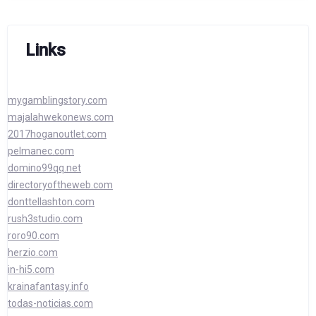
Links
mygamblingstory.com
majalahwekonews.com
2017hoganoutlet.com
pelmanec.com
domino99qq.net
directoryoftheweb.com
donttellashton.com
rush3studio.com
roro90.com
herzio.com
in-hi5.com
krainafantasy.info
todas-noticias.com