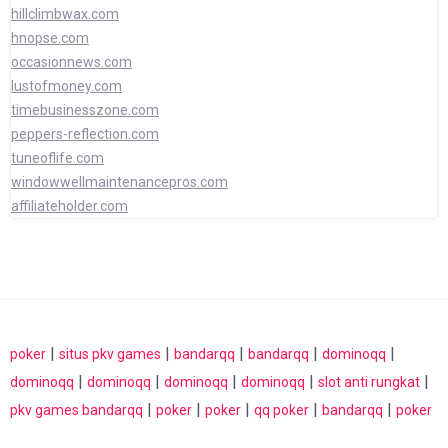
hillclimbwax.com
hnopse.com
occasionnews.com
lustofmoney.com
timebusinesszone.com
peppers-reflection.com
tuneoflife.com
windowwellmaintenancepros.com
affiliateholder.com
|
|
|
|
|
poker
situs pkv games
bandarqq
bandarqq
dominoqq
|
|
|
|
|
dominoqq
dominoqq
dominoqq
dominoqq
slot anti rungkat
|
|
|
|
|
pkv games bandarqq
poker
poker
qq poker
bandarqq
poker