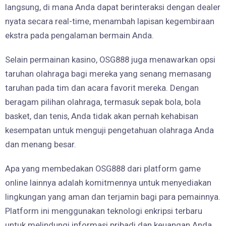
langsung, di mana Anda dapat berinteraksi dengan dealer
nyata secara real-time, menambah lapisan kegembiraan
ekstra pada pengalaman bermain Anda.
Selain permainan kasino, OSG888 juga menawarkan opsi
taruhan olahraga bagi mereka yang senang memasang
taruhan pada tim dan acara favorit mereka. Dengan
beragam pilihan olahraga, termasuk sepak bola, bola
basket, dan tenis, Anda tidak akan pernah kehabisan
kesempatan untuk menguji pengetahuan olahraga Anda
dan menang besar.
Apa yang membedakan OSG888 dari platform game
online lainnya adalah komitmennya untuk menyediakan
lingkungan yang aman dan terjamin bagi para pemainnya.
Platform ini menggunakan teknologi enkripsi terbaru
untuk melindungi informasi pribadi dan keuangan Anda,