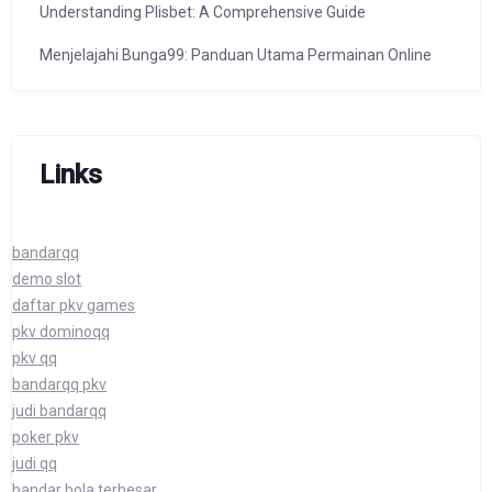
Understanding Plisbet: A Comprehensive Guide
Menjelajahi Bunga99: Panduan Utama Permainan Online
Links
bandarqq
demo slot
daftar pkv games
pkv dominoqq
pkv qq
bandarqq pkv
judi bandarqq
poker pkv
judi qq
bandar bola terbesar