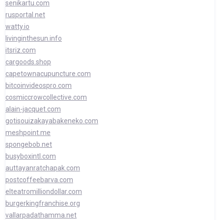
senikartu.com
rusportal.net
watty.io
livinginthesun.info
itsriz.com
cargoods.shop
capetownacupuncture.com
bitcoinvideospro.com
cosmiccrowcollective.com
alain-jacquet.com
gotisouizakayabakeneko.com
meshpoint.me
spongebob.net
busyboxintl.com
auttayanratchapak.com
postcoffeebarva.com
elteatromilliondollar.com
burgerkingfranchise.org
vallarpadathamma.net