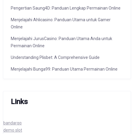
Pengertian Saung4D: Panduan Lengkap Permainan Online
Menjelajahi Ahlicasino: Panduan Utama untuk Gamer
Online
Menjelajahi JurusCasino: Panduan Utama Anda untuk
Permainan Online
Understanding Plisbet: A Comprehensive Guide
Menjelajahi Bunga99: Panduan Utama Permainan Online
Links
bandarqq
demo slot