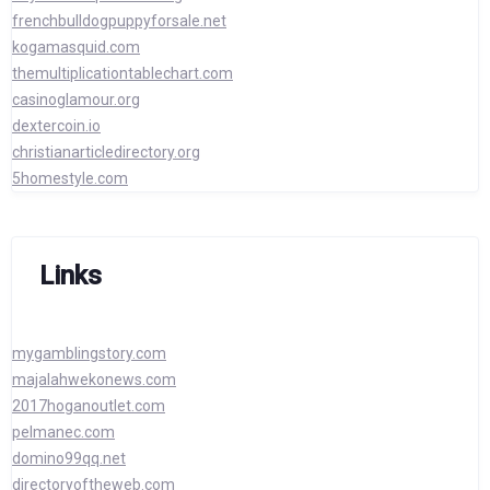
frenchbulldogpuppyforsale.net
kogamasquid.com
themultiplicationtablechart.com
casinoglamour.org
dextercoin.io
christianarticledirectory.org
5homestyle.com
Links
mygamblingstory.com
majalahwekonews.com
2017hoganoutlet.com
pelmanec.com
domino99qq.net
directoryoftheweb.com