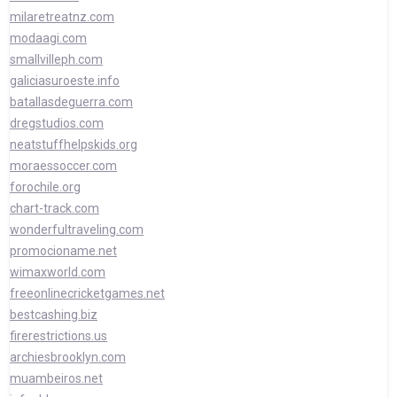
milaretreatnz.com
modaagi.com
smallvilleph.com
galiciasuroeste.info
batallasdeguerra.com
dregstudios.com
neatstuffhelpskids.org
moraessoccer.com
forochile.org
chart-track.com
wonderfultraveling.com
promocioname.net
wimaxworld.com
freeonlinecricketgames.net
bestcashing.biz
firerestrictions.us
archiesbrooklyn.com
muambeiros.net