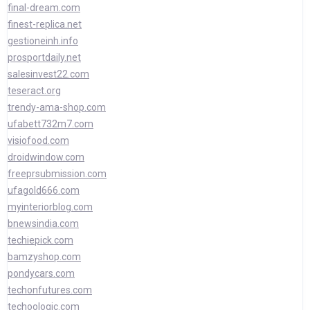
final-dream.com
finest-replica.net
gestioneinh.info
prosportdaily.net
salesinvest22.com
teseract.org
trendy-ama-shop.com
ufabett732m7.com
visiofood.com
droidwindow.com
freeprsubmission.com
ufagold666.com
myinteriorblog.com
bnewsindia.com
techiepick.com
bamzyshop.com
pondycars.com
techonfutures.com
techoologic.com