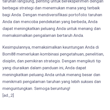
taruhan langsung, penting untuk bereksperimen dengan
berbagai strategi dan menemukan mana yang terbaik
bagi Anda. Dengan mendiversifikasi portofolio taruhan
Anda dan mencoba pendekatan yang berbeda, Anda
dapat meningkatkan peluang Anda untuk menang dan
memaksimalkan pengalaman bertaruh Anda.
Kesimpulannya, memaksimalkan keuntungan Anda di
Bom88 memerlukan kombinasi pengetahuan, penelitian,
disiplin, dan pemikiran strategis. Dengan mengikuti tip
yang diuraikan dalam panduan ini, Anda dapat
meningkatkan peluang Anda untuk menang besar dan
menikmati pengalaman taruhan yang lebih sukses dan
menguntungkan. Semoga beruntung!
[ad_2]