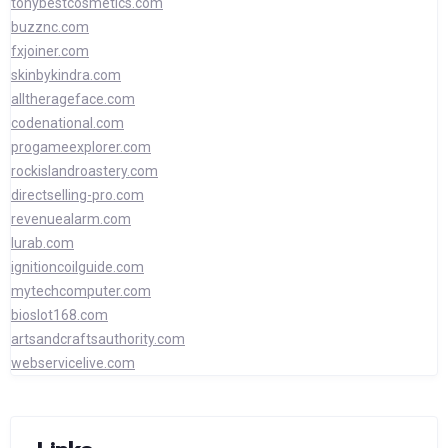
tonybestcosmetics.com
buzznc.com
fxjoiner.com
skinbykindra.com
alltherageface.com
codenational.com
progameexplorer.com
rockislandroastery.com
directselling-pro.com
revenuealarm.com
lurab.com
ignitioncoilguide.com
mytechcomputer.com
bioslot168.com
artsandcraftsauthority.com
webservicelive.com