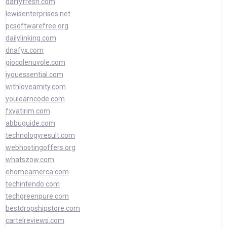
dartyfresh.com
lewisenterprises.net
pcsoftwarefree.org
dailylinking.com
dnafyx.com
giocolenuvole.com
iyouessential.com
withloveamity.com
youlearncode.com
fxyatirim.com
abbuguide.com
technologyresult.com
webhostingoffers.org
whatszow.com
ehomeamerca.com
techintendo.com
techgreenpure.com
bestdropshipstore.com
cartelreviews.com