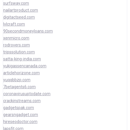
surfsway.com
nailartproduct.com
digitactseed.com
lvlcraft.com
90secondmoneyloans.com
xenmicro.com
rodrovers.com
tripssolution.com
satta-king-india.com
yukigassencanada.com
articlehorizone.com
yuqqbbzp.com
7betagents6.com
coronavirusuptodate.com
crackinstreams.com
gadgetspak.com
gearsngadget.com
hireseodoctor.com
lapsfit.com