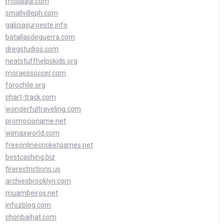
modaagi.com
smallvilleph.com
galiciasuroeste.info
batallasdeguerra.com
dregstudios.com
neatstuffhelpskids.org
moraessoccer.com
forochile.org
chart-track.com
wonderfultraveling.com
promocioname.net
wimaxworld.com
freeonlinecricketgames.net
bestcashing.biz
firerestrictions.us
archiesbrooklyn.com
muambeiros.net
infozblog.com
chonbaihat.com