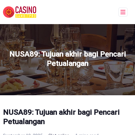
NUSA89: Tujuan akhir bagi Pencari
Petualangan
NUSA89: Tujuan akhir bagi Pencari
Petualangan