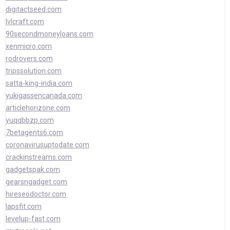
digitactseed.com
lvlcraft.com
90secondmoneyloans.com
xenmicro.com
rodrovers.com
tripssolution.com
satta-king-india.com
yukigassencanada.com
articlehorizone.com
yuqqbbzp.com
7betagents6.com
coronavirusuptodate.com
crackinstreams.com
gadgetspak.com
gearsngadget.com
hireseodoctor.com
lapsfit.com
levelup-fast.com