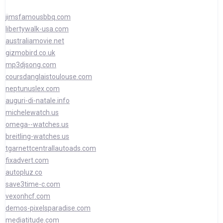
jimsfamousbbq.com
libertywalk-usa.com
australiamovie.net
gizmobird.co.uk
mp3djsong.com
coursdanglaistoulouse.com
neptunuslex.com
auguri-di-natale.info
michelewatch.us
omega--watches.us
breitling-watches.us
tgarnettcentrallautoads.com
fixadvert.com
autopluz.co
save3time-c.com
vexonhcf.com
demos-pixelsparadise.com
mediatitude.com