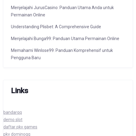
Menjelajahi JurusCasino: Panduan Utama Anda untuk
Permainan Online
Understanding Plisbet: A Comprehensive Guide
Menjelajahi Bunga99: Panduan Utama Permainan Online
Memahami Winlose99: Panduan Komprehensif untuk
Pengguna Baru
Links
bandarqq
demo slot
daftar pkv games
pkv dominoqq