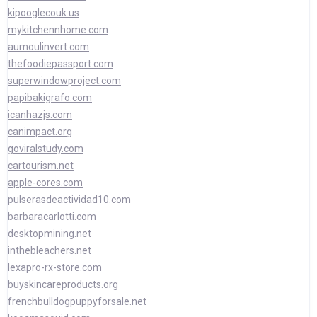
kipooglecouk.us
mykitchennhome.com
aumoulinvert.com
thefoodiepassport.com
superwindowproject.com
papibakigrafo.com
icanhazjs.com
canimpact.org
goviralstudy.com
cartourism.net
apple-cores.com
pulserasdeactividad10.com
barbaracarlotti.com
desktopmining.net
inthebleachers.net
lexapro-rx-store.com
buyskincareproducts.org
frenchbulldogpuppyforsale.net