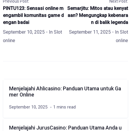
Previous Post:
Next Post:
PINTU123: Sensasi online m
Semarjitu: Mitos atau kenyat
engambil komunitas game d
aan? Mengungkap kebenara
engan badai
n di balik legenda
September 10, 2025
- In
Slot
September 11, 2025
- In
Slot
online
online
Menjelajahi Ahlicasino: Panduan Utama untuk Ga
mer Online
September 10, 2025
1 mins read
Menjelajahi JurusCasino: Panduan Utama Anda u