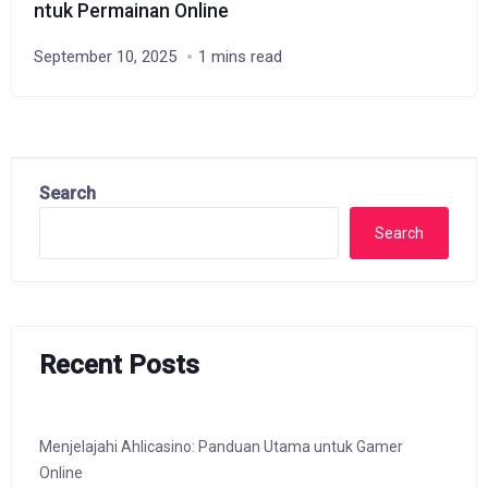
ntuk Permainan Online
September 10, 2025
1 mins read
Search
Search
Recent Posts
Menjelajahi Ahlicasino: Panduan Utama untuk Gamer
Online