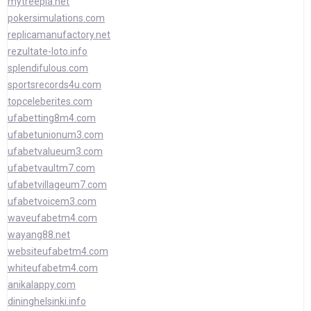
mytreepla.net
pokersimulations.com
replicamanufactory.net
rezultate-loto.info
splendifulous.com
sportsrecords4u.com
topceleberites.com
ufabetting8m4.com
ufabetunionum3.com
ufabetvalueum3.com
ufabetvaultm7.com
ufabetvillageum7.com
ufabetvoicem3.com
waveufabetm4.com
wayang88.net
websiteufabetm4.com
whiteufabetm4.com
anikalappy.com
dininghelsinki.info