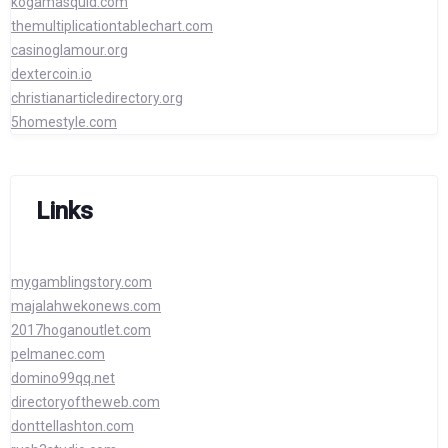
kogamasquid.com
themultiplicationtablechart.com
casinoglamour.org
dextercoin.io
christianarticledirectory.org
5homestyle.com
Links
mygamblingstory.com
majalahwekonews.com
2017hoganoutlet.com
pelmanec.com
domino99qq.net
directoryoftheweb.com
donttellashton.com