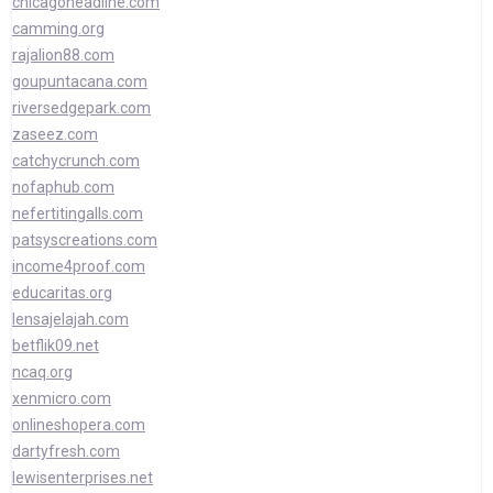
chicagoheadline.com
camming.org
rajalion88.com
goupuntacana.com
riversedgepark.com
zaseez.com
catchycrunch.com
nofaphub.com
nefertitingalls.com
patsyscreations.com
income4proof.com
educaritas.org
lensajelajah.com
betflik09.net
ncaq.org
xenmicro.com
onlineshopera.com
dartyfresh.com
lewisenterprises.net