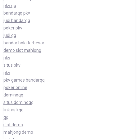
pkv qq
bandarqq pkv
judi bandarqq
poker pkv
judi qq
bandar bola terbesar
demo slot mahjong
pkv
situs pkv
pkv
pkv games bandarqq
poker online
dominoqq
situs dominoqq
link asikqq
qq
slot demo
mahjong demo