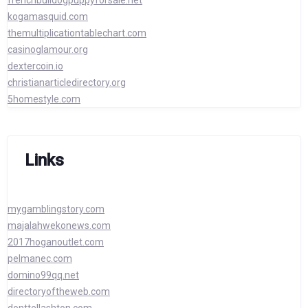
frenchbulldogpuppyforsale.net
kogamasquid.com
themultiplicationtablechart.com
casinoglamour.org
dextercoin.io
christianarticledirectory.org
5homestyle.com
Links
mygamblingstory.com
majalahwekonews.com
2017hoganoutlet.com
pelmanec.com
domino99qq.net
directoryoftheweb.com