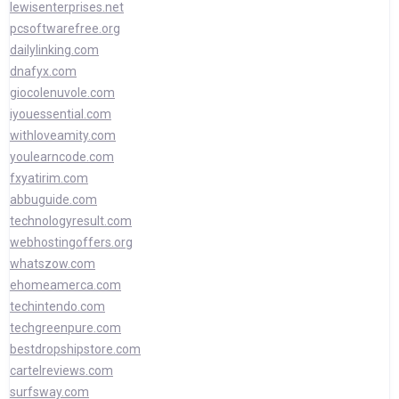
lewisenterprises.net
pcsoftwarefree.org
dailylinking.com
dnafyx.com
giocolenuvole.com
iyouessential.com
withloveamity.com
youlearncode.com
fxyatirim.com
abbuguide.com
technologyresult.com
webhostingoffers.org
whatszow.com
ehomeamerca.com
techintendo.com
techgreenpure.com
bestdropshipstore.com
cartelreviews.com
surfsway.com