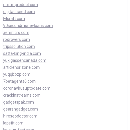
nailartproduct.com
digitactseed.com
lvlcraft.com
90secondmoneyloans.com
xenmicro.com
rodrovers.com
tripssolution.com
satta-king-india.com
yukigassencanada.com
articlehorizone.com
yuqqbbzp.com
7betagents6.com
coronavirusuptodate.com
crackinstreams.com
gadgetspak.com
gearsngadget.com
hireseodoctor.com
lapsfit.com