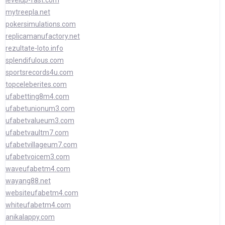
levelup-fast.com
mytreepla.net
pokersimulations.com
replicamanufactory.net
rezultate-loto.info
splendifulous.com
sportsrecords4u.com
topceleberites.com
ufabetting8m4.com
ufabetunionum3.com
ufabetvalueum3.com
ufabetvaultm7.com
ufabetvillageum7.com
ufabetvoicem3.com
waveufabetm4.com
wayang88.net
websiteufabetm4.com
whiteufabetm4.com
anikalappy.com