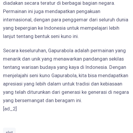
diadakan secara teratur di berbagai bagian negara.
Permainan ini juga mendapatkan pengakuan
internasional, dengan para penggemar dari seluruh dunia
yang bepergian ke Indonesia untuk mempelajari lebih
lanjut tentang bentuk seni kuno ini.
Secara keseluruhan, Gapurabola adalah permainan yang
menarik dan unik yang menawarkan pandangan sekilas
tentang warisan budaya yang kaya di Indonesia. Dengan
menjelajahi seni kuno Gapurabola, kita bisa mendapatkan
apresiasi yang lebih dalam untuk tradisi dan kebiasaan
yang telah diturunkan dari generasi ke generasi di negara
yang bersemangat dan beragam ini.
[ad_2]
slot