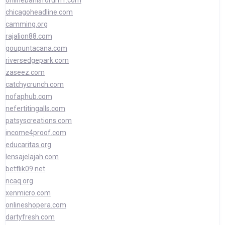
onlinebahisforum1.com
chicagoheadline.com
camming.org
rajalion88.com
goupuntacana.com
riversedgepark.com
zaseez.com
catchycrunch.com
nofaphub.com
nefertitingalls.com
patsyscreations.com
income4proof.com
educaritas.org
lensajelajah.com
betflik09.net
ncaq.org
xenmicro.com
onlineshopera.com
dartyfresh.com