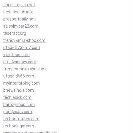
finest-replica.net
gestioneinh.info
prosportdaily.net
salesinvest22.com
teseract.org
trendy-ama-shop.com
ufabett732m7.com
visiofood.com
droidwindow.com
freeprsubmission.com
ufagold666.com
myinteriorblog.com
bnewsindia.com
techiepick.com
bamzyshop.com
pondycars.com
techonfutures.com
techoologic.com