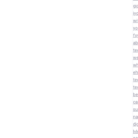
gi
iy
wi
yo
fx
ab
te
we
wh
e
te
te
be
ca
su
na
di
lv