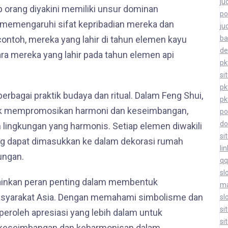
ju
ap orang diyakini memiliki unsur dominan
po
 memengaruhi sifat kepribadian mereka dan
ju
contoh, mereka yang lahir di tahun elemen kayu
ba
de
ra mereka yang lahir pada tahun elemen api
pk
si
pk
rbagai praktik budaya dan ritual. Dalam Feng Shui,
pk
uk mempromosikan harmoni dan keseimbangan,
po
do
lingkungan yang harmonis. Setiap elemen diwakili
si
ang dapat dimasukkan ke dalam dekorasi rumah
li
ungan.
qq
sl
ainkan peran penting dalam membentuk
ma
masyarakat Asia. Dengan memahami simbolisme dan
sl
si
eroleh apresiasi yang lebih dalam untuk
si
a keseimbangan dan keharmonisan dalam