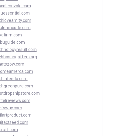
ocolenuvole.com
ouessential.com
thloveamity.com
ulearncode.com
yatirim.com
buguide.com
chnologyresult.com
bhostingoffers.org
atszow.com
homeamerca.com
chintendo.com
chgreenpure.com
stdropshipstore.com
rtelreviews.com
rfsway.com
ilartproduct.com
gitactseed.com
lcraft.com