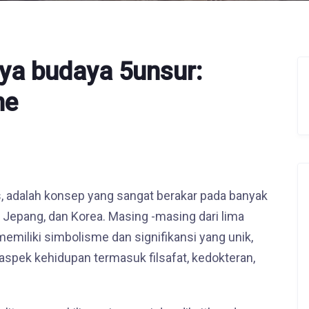
nya budaya 5unsur:
me
s, adalah konsep yang sangat berakar pada banyak
, Jepang, dan Korea. Masing -masing dari lima
memiliki simbolisme dan signifikansi yang unik,
spek kehidupan termasuk filsafat, kedokteran,