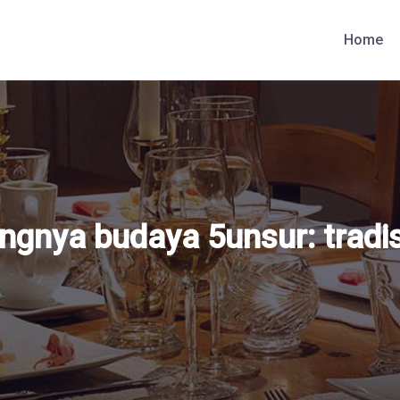
Home
ingnya budaya 5unsur: tradi