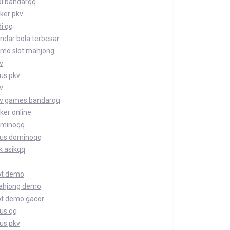
di bandarqq
ker pkv
di qq
ndar bola terbesar
mo slot mahjong
v
tus pkv
v
v games bandarqq
ker online
minoqq
tus dominoqq
nk asikqq
ot demo
hjong demo
ot demo gacor
tus qq
tus pkv