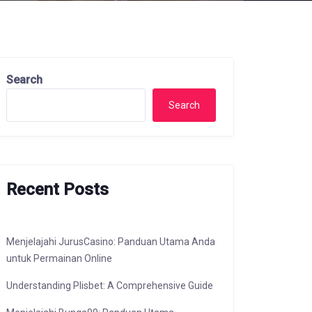
Search
Search
Recent Posts
Menjelajahi JurusCasino: Panduan Utama Anda
untuk Permainan Online
Understanding Plisbet: A Comprehensive Guide