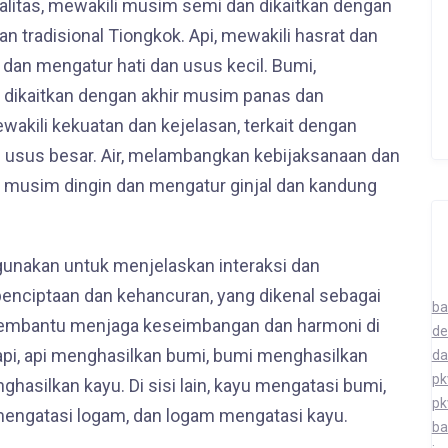
litas, mewakili musim semi dan dikaitkan dengan
 tradisional Tiongkok. Api, mewakili hasrat dan
dan mengatur hati dan usus kecil. Bumi,
 dikaitkan dengan akhir musim panas dan
akili kekuatan dan kejelasan, terkait dengan
 usus besar. Air, melambangkan kebijaksanaan dan
 musim dingin dan mengatur ginjal dan kandung
igunakan untuk menjelaskan interaksi dan
penciptaan dan kehancuran, yang dikenal sebagai
ba
 membantu menjaga keseimbangan dan harmoni di
de
api, api menghasilkan bumi, bumi menghasilkan
da
pk
ghasilkan kayu. Di sisi lain, kayu mengatasi bumi,
pk
i mengatasi logam, dan logam mengatasi kayu.
ba