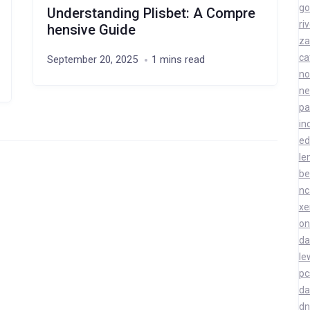
go
Understanding Plisbet: A Compre
ri
hensive Guide
za
ca
September 20, 2025
1 mins read
no
ne
pa
in
ed
le
be
nc
xe
on
da
le
pc
da
dn