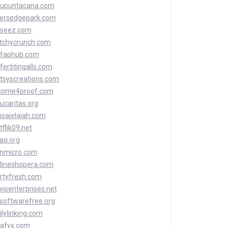
upuntacana.com
versedgepark.com
seez.com
tchycrunch.com
faphub.com
fertitingalls.com
tsyscreations.com
come4proof.com
ucaritas.org
nsajelajah.com
tflik09.net
aq.org
nmicro.com
lineshopera.com
rtyfresh.com
wisenterprises.net
softwarefree.org
ilylinking.com
afyx.com