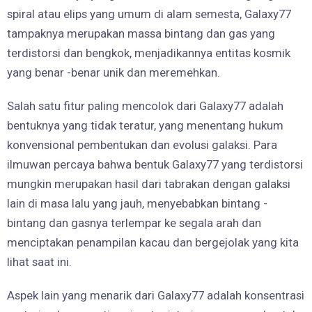
spiral atau elips yang umum di alam semesta, Galaxy77
tampaknya merupakan massa bintang dan gas yang
terdistorsi dan bengkok, menjadikannya entitas kosmik
yang benar -benar unik dan meremehkan.
Salah satu fitur paling mencolok dari Galaxy77 adalah
bentuknya yang tidak teratur, yang menentang hukum
konvensional pembentukan dan evolusi galaksi. Para
ilmuwan percaya bahwa bentuk Galaxy77 yang terdistorsi
mungkin merupakan hasil dari tabrakan dengan galaksi
lain di masa lalu yang jauh, menyebabkan bintang -
bintang dan gasnya terlempar ke segala arah dan
menciptakan penampilan kacau dan bergejolak yang kita
lihat saat ini.
Aspek lain yang menarik dari Galaxy77 adalah konsentrasi