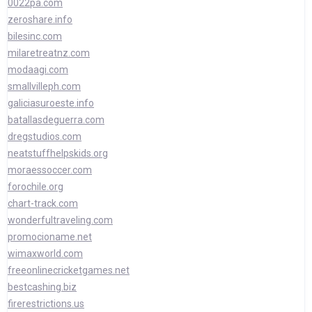
0022pa.com
zeroshare.info
bilesinc.com
milaretreatnz.com
modaagi.com
smallvilleph.com
galiciasuroeste.info
batallasdeguerra.com
dregstudios.com
neatstuffhelpskids.org
moraessoccer.com
forochile.org
chart-track.com
wonderfultraveling.com
promocioname.net
wimaxworld.com
freeonlinecricketgames.net
bestcashing.biz
firerestrictions.us