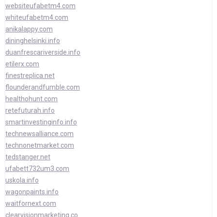
websiteufabetm4.com
whiteufabetm4.com
anikalappy.com
dininghelsinki.info
duanfrescariverside.info
etilerx.com
finestreplica.net
flounderandfumble.com
healthohunt.com
retefuturah.info
smartinvestinginfo.info
technewsalliance.com
technonetmarket.com
tedstanger.net
ufabett732um3.com
uskola.info
wagonpaints.info
waitfornext.com
clearvisionmarketing.co