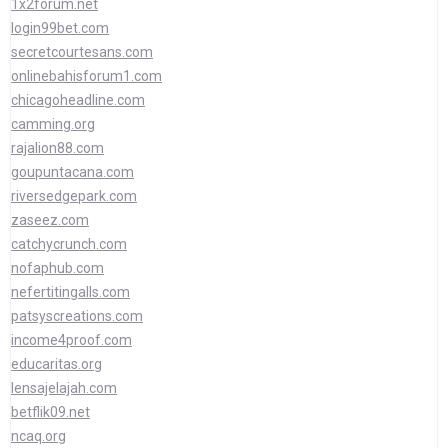
1x2forum.net
login99bet.com
secretcourtesans.com
onlinebahisforum1.com
chicagoheadline.com
camming.org
rajalion88.com
goupuntacana.com
riversedgepark.com
zaseez.com
catchycrunch.com
nofaphub.com
nefertitingalls.com
patsyscreations.com
income4proof.com
educaritas.org
lensajelajah.com
betflik09.net
ncaq.org