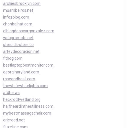
archiesbrooklyn.com
muambeiros.net
infozblog.com
chonbaihat.com
elblogdeoscargonzalez.com
webpromote.net
steroids-store.co
arteydecoracion.net
fithog.com
bestlaptopbestmonitor.com
georginaryland.com
roseandbasil.com
thewhitewhitelights.com
atdhe.ws
heckrodtwetland.org
halfheardinthestillness.com
mybestmassagechair.com
ericreed.net
fluxetine.com