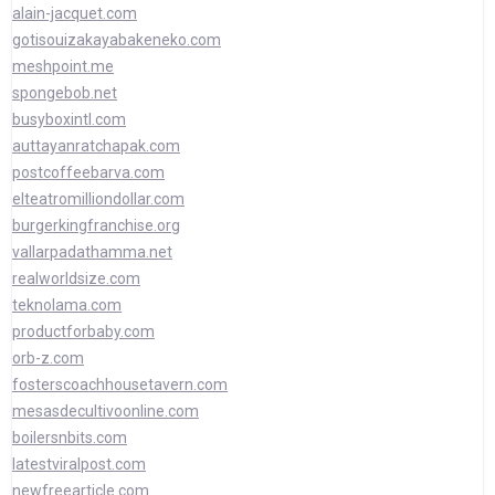
alain-jacquet.com
gotisouizakayabakeneko.com
meshpoint.me
spongebob.net
busyboxintl.com
auttayanratchapak.com
postcoffeebarva.com
elteatromilliondollar.com
burgerkingfranchise.org
vallarpadathamma.net
realworldsize.com
teknolama.com
productforbaby.com
orb-z.com
fosterscoachhousetavern.com
mesasdecultivoonline.com
boilersnbits.com
latestviralpost.com
newfreearticle.com