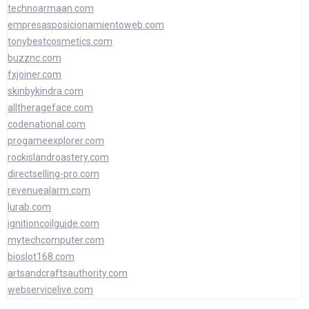
technoarmaan.com
empresasposicionamientoweb.com
tonybestcosmetics.com
buzznc.com
fxjoiner.com
skinbykindra.com
alltherageface.com
codenational.com
progameexplorer.com
rockislandroastery.com
directselling-pro.com
revenuealarm.com
lurab.com
ignitioncoilguide.com
mytechcomputer.com
bioslot168.com
artsandcraftsauthority.com
webservicelive.com