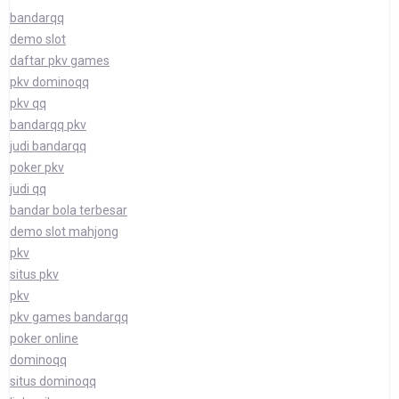
bandarqq
demo slot
daftar pkv games
pkv dominoqq
pkv qq
bandarqq pkv
judi bandarqq
poker pkv
judi qq
bandar bola terbesar
demo slot mahjong
pkv
situs pkv
pkv
pkv games bandarqq
poker online
dominoqq
situs dominoqq