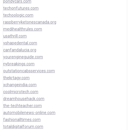
pondycars.com
techonfutures.com
techoologic.com
raspberryketonescanada.org
medihealthrules.com
usathrill.com
vshapedental.com
canfandalucia.org
yourengineguide.com
nybreakings.com
outstationcabsservices.com
thekrtagy.com
xchangeindia.com
coolmicrotech.com
dreamhousehack.com
the-techteacher.com
automobilenews-online.com
fashionalltimes.com
totaldigitalforum.com