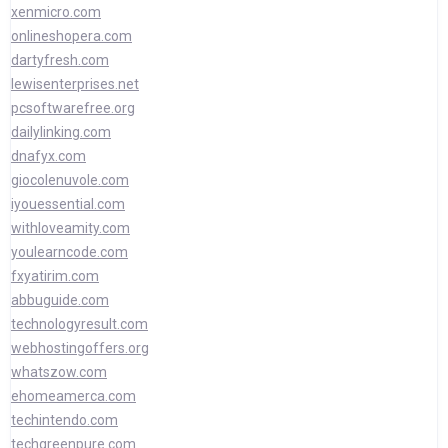
xenmicro.com
onlineshopera.com
dartyfresh.com
lewisenterprises.net
pcsoftwarefree.org
dailylinking.com
dnafyx.com
giocolenuvole.com
iyouessential.com
withloveamity.com
youlearncode.com
fxyatirim.com
abbuguide.com
technologyresult.com
webhostingoffers.org
whatszow.com
ehomeamerca.com
techintendo.com
techgreenpure.com