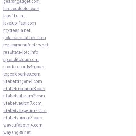
gearsngadget.com
hireseodoctor.com
lapsfit.com
levelup-fast.com
mytreepla.net
pokersimulations.com
replicamanufactory.net
rezultate-loto.info
splendifulous.com
sportsrecords4u.com
topceleberites.com
ufabetting8m4.com
ufabetunionum3.com
ufabetvalueum3.com
ufabetvaultm7.com
ufabetvillageum7.com
ufabetvoicem3.com
waveufabetm4.com
wayang88.net