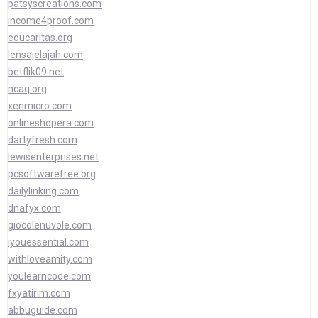
patsyscreations.com
income4proof.com
educaritas.org
lensajelajah.com
betflik09.net
ncaq.org
xenmicro.com
onlineshopera.com
dartyfresh.com
lewisenterprises.net
pcsoftwarefree.org
dailylinking.com
dnafyx.com
giocolenuvole.com
iyouessential.com
withloveamity.com
youlearncode.com
fxyatirim.com
abbuguide.com