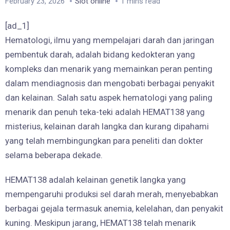
February 23, 2026
Slot online
1 mins read
[ad_1]
Hematologi, ilmu yang mempelajari darah dan jaringan
pembentuk darah, adalah bidang kedokteran yang
kompleks dan menarik yang memainkan peran penting
dalam mendiagnosis dan mengobati berbagai penyakit
dan kelainan. Salah satu aspek hematologi yang paling
menarik dan penuh teka-teki adalah HEMAT138 yang
misterius, kelainan darah langka dan kurang dipahami
yang telah membingungkan para peneliti dan dokter
selama beberapa dekade.
HEMAT138 adalah kelainan genetik langka yang
mempengaruhi produksi sel darah merah, menyebabkan
berbagai gejala termasuk anemia, kelelahan, dan penyakit
kuning. Meskipun jarang, HEMAT138 telah menarik