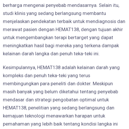
berharga mengenai penyebab mendasarnya. Selain itu,
studi klinis yang sedang berlangsung membantu
menjelaskan pendekatan terbaik untuk mendiagnosis dan
merawat pasien dengan HEMAT138, dengan tujuan akhir
untuk mengembangkan terapi bertarget yang dapat
meningkatkan hasil bagi mereka yang terkena dampak
kelainan darah langka dan penuh teka-teki ini.
Kesimpulannya, HEMAT138 adalah kelainan darah yang
kompleks dan penuh teka-teki yang terus
membingungkan para peneliti dan dokter. Meskipun
masih banyak yang belum diketahui tentang penyebab
mendasar dan strategi pengobatan optimal untuk
HEMAT138, penelitian yang sedang berlangsung dan
kemajuan teknologi menawarkan harapan untuk
pemahaman yang lebih baik tentang kondisi langka ini