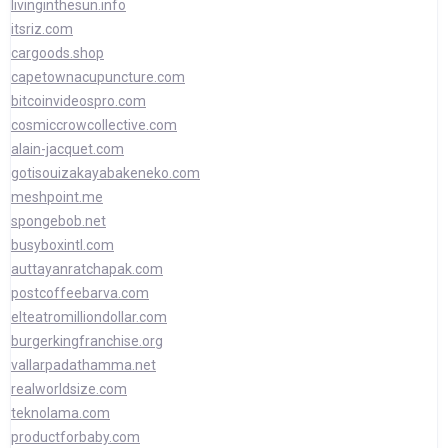
livinginthesun.info
itsriz.com
cargoods.shop
capetownacupuncture.com
bitcoinvideospro.com
cosmiccrowcollective.com
alain-jacquet.com
gotisouizakayabakeneko.com
meshpoint.me
spongebob.net
busyboxintl.com
auttayanratchapak.com
postcoffeebarva.com
elteatromilliondollar.com
burgerkingfranchise.org
vallarpadathamma.net
realworldsize.com
teknolama.com
productforbaby.com