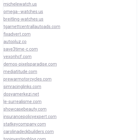
michelewatch.us
omega--watches.us
breitling-watches.us
tgarnettcentrallautoads.com
fixadvert.com
autopluz.co
save3time-c.com
vexonhcf.com
demos-pixelsparadise.com
mediatitude.com
prewarmotorcycles.com
simracinglinks.com
dosyamerkezi.net
le-surrealisme.com
showcasebeauty.com
insurancepolicyexpert.com
statkeycompany.com
carolinadeckbuilders.com
topinvestingblog.com