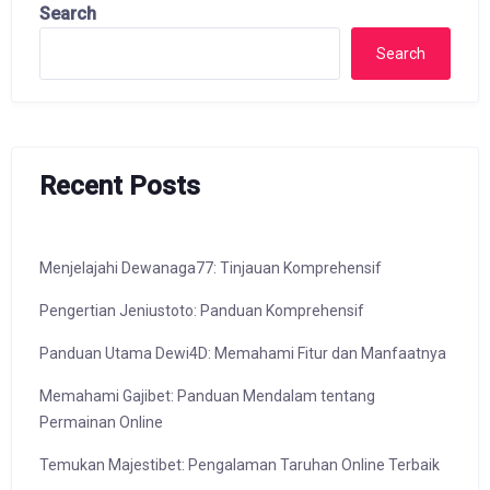
Search
Search
Recent Posts
Menjelajahi Dewanaga77: Tinjauan Komprehensif
Pengertian Jeniustoto: Panduan Komprehensif
Panduan Utama Dewi4D: Memahami Fitur dan Manfaatnya
Memahami Gajibet: Panduan Mendalam tentang
Permainan Online
Temukan Majestibet: Pengalaman Taruhan Online Terbaik