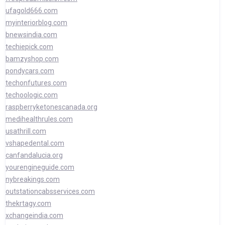
ufagold666.com
myinteriorblog.com
bnewsindia.com
techiepick.com
bamzyshop.com
pondycars.com
techonfutures.com
techoologic.com
raspberryketonescanada.org
medihealthrules.com
usathrill.com
vshapedental.com
canfandalucia.org
yourengineguide.com
nybreakings.com
outstationcabsservices.com
thekrtagy.com
xchangeindia.com