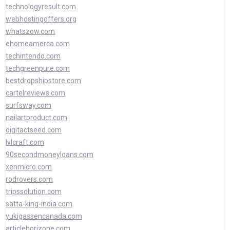
technologyresult.com
webhostingoffers.org
whatszow.com
ehomeamerca.com
techintendo.com
techgreenpure.com
bestdropshipstore.com
cartelreviews.com
surfsway.com
nailartproduct.com
digitactseed.com
lvlcraft.com
90secondmoneyloans.com
xenmicro.com
rodrovers.com
tripssolution.com
satta-king-india.com
yukigassencanada.com
articlehorizone.com