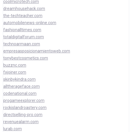
coolmicrotech.com
dreamhousehack.com
the-techteacher.com
automobilenews-online.com
fashionalltimes.com
totaldigitalforum.com
technoarmaan.com
empresasposicionamientoweb.com
tonybestcosmetics.com
buzznc.com
fxjoiner.com
skinbykindra.com
alltherageface.com
codenational.com
progameexplorer.com
rockislandroastery.com
directselling-pro.com
revenuealarm.com
lurab.com