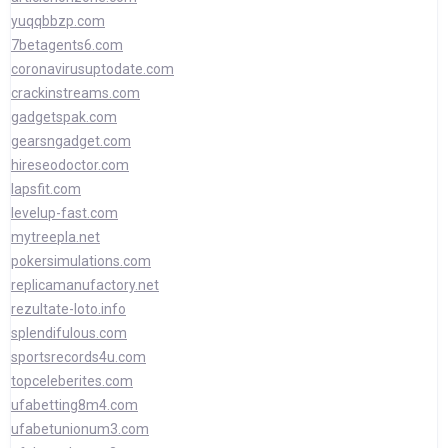
yuqqbbzp.com
7betagents6.com
coronavirusuptodate.com
crackinstreams.com
gadgetspak.com
gearsngadget.com
hireseodoctor.com
lapsfit.com
levelup-fast.com
mytreepla.net
pokersimulations.com
replicamanufactory.net
rezultate-loto.info
splendifulous.com
sportsrecords4u.com
topceleberites.com
ufabetting8m4.com
ufabetunionum3.com