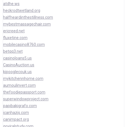
atdhe.ws
heckrodtwetland.org
halfheardinthestillness.com
mybestmassagechair.com
ericreed.net
fluxetine.com
mobilecasino8760.com
betqq3.net
casinoloans5.us
CasinoAuction.us
kipooglecouk.us
mykitchennhome.com
aumoulinvert.com
thefoodiepassport.com
superwindowproject.com
papibakigrafo.com
icanhazjs.com
canimpact.org
goviralstudy.com