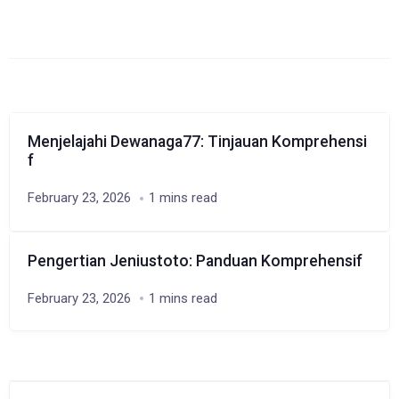
Menjelajahi Dewanaga77: Tinjauan Komprehensi
f
February 23, 2026
1 mins read
Pengertian Jeniustoto: Panduan Komprehensif
February 23, 2026
1 mins read