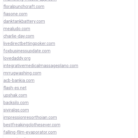
floralpunchcraft.com
fiasone.com
danktankbattery.com
mealudo.com
charlie-day.com
livedirectbettingpoker.com
foxbusinessupdate.com
lovedaddy.org
integrativemedicalmassageplano.com
mrrugwashing.com
acb-bankia.com
flash-es.net
upshak.com
backsilo.com
siviralqq.com
impressionresorthoian.com
bestfreakingclothesever.com
falling-film-evaporator.com