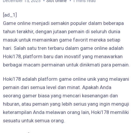
December 15, 2025
Slot online
1 mins read
[ad_1]
Game online menjadi semakin populer dalam beberapa
tahun terakhir, dengan jutaan pemain di seluruh dunia
masuk untuk memainkan game favorit mereka setiap
hari. Salah satu tren terbaru dalam game online adalah
Hoki178, platform baru dan inovatif yang menawarkan
berbagai macam permainan untuk dinikmati para pemain.
Hoki178 adalah platform game online unik yang melayani
pemain dari semua level dan minat. Apakah Anda
seorang gamer biasa yang mencari kesenangan dan
hiburan, atau pemain yang lebih serius yang ingin menguji
keterampilan Anda melawan orang lain, Hoki178 memiliki
sesuatu untuk semua orang.