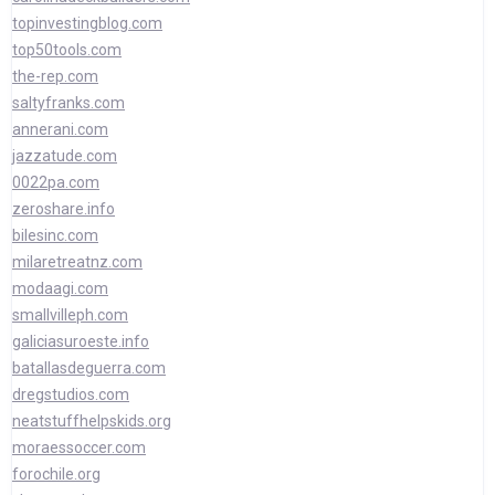
topinvestingblog.com
top50tools.com
the-rep.com
saltyfranks.com
annerani.com
jazzatude.com
0022pa.com
zeroshare.info
bilesinc.com
milaretreatnz.com
modaagi.com
smallvilleph.com
galiciasuroeste.info
batallasdeguerra.com
dregstudios.com
neatstuffhelpskids.org
moraessoccer.com
forochile.org