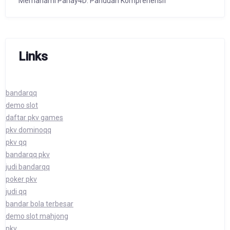
Memahami Parlay4D: Panduan Komprehensif
Links
bandarqq
demo slot
daftar pkv games
pkv dominoqq
pkv qq
bandarqq pkv
judi bandarqq
poker pkv
judi qq
bandar bola terbesar
demo slot mahjong
pkv