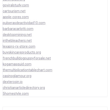
goviralstudy.com
cartourism.net
apple-cores.com
pulserasdeactividad10.com
barbaracarlotti.com
desktopmining.net
inthebleachers.net
lexapro-rx-store.com
buyskincareproducts.org
frenchbulldogpuppyforsale.net
kogamasquid.com
themultiplicationtablechart.com
casinoglamour.org
dextercoin.io
christianarticledirectory.org
5homestyle.com