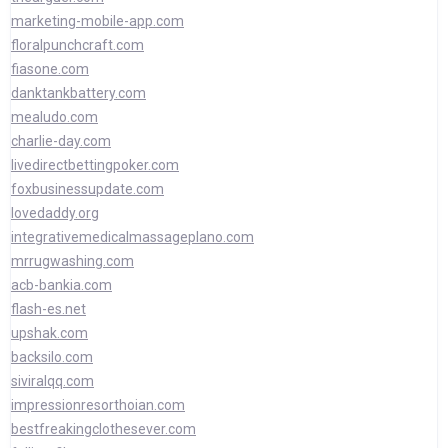
marketing-mobile-app.com
floralpunchcraft.com
fiasone.com
danktankbattery.com
mealudo.com
charlie-day.com
livedirectbettingpoker.com
foxbusinessupdate.com
lovedaddy.org
integrativemedicalmassageplano.com
mrrugwashing.com
acb-bankia.com
flash-es.net
upshak.com
backsilo.com
siviralqq.com
impressionresorthoian.com
bestfreakingclothesever.com