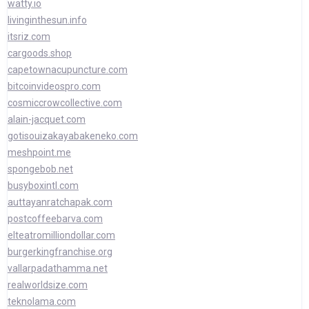
watty.io
livinginthesun.info
itsriz.com
cargoods.shop
capetownacupuncture.com
bitcoinvideospro.com
cosmiccrowcollective.com
alain-jacquet.com
gotisouizakayabakeneko.com
meshpoint.me
spongebob.net
busyboxintl.com
auttayanratchapak.com
postcoffeebarva.com
elteatromilliondollar.com
burgerkingfranchise.org
vallarpadathamma.net
realworldsize.com
teknolama.com