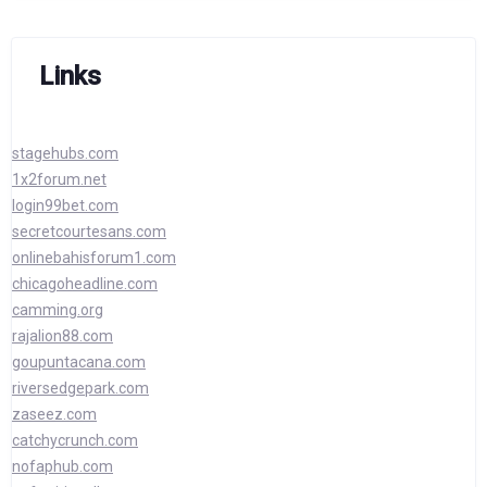
Links
stagehubs.com
1x2forum.net
login99bet.com
secretcourtesans.com
onlinebahisforum1.com
chicagoheadline.com
camming.org
rajalion88.com
goupuntacana.com
riversedgepark.com
zaseez.com
catchycrunch.com
nofaphub.com