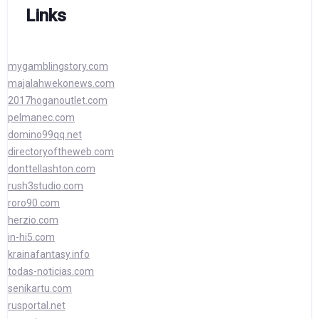
Links
mygamblingstory.com
majalahwekonews.com
2017hoganoutlet.com
pelmanec.com
domino99qq.net
directoryoftheweb.com
donttellashton.com
rush3studio.com
roro90.com
herzio.com
in-hi5.com
krainafantasy.info
todas-noticias.com
senikartu.com
rusportal.net