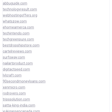
abbuguide.com
technologyresult.com
webhostingoffers.org
whatszow.com
ehomeamerca.com
techintendo.com
techgreenpure.com
bestdropshipstore.com
cartelreviews.com
surfsway.com
nailartproduct.com
digitactseed.com
lvlcraft.com
90secondmoneyloans.com
xenmicro.com
rodrovers.com
tripssolution.com
satta-king-india.com
yukigassencanada.com