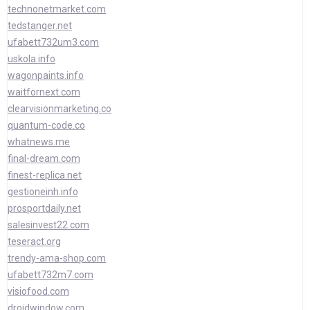
technonetmarket.com
tedstanger.net
ufabett732um3.com
uskola.info
wagonpaints.info
waitfornext.com
clearvisionmarketing.co
quantum-code.co
whatnews.me
final-dream.com
finest-replica.net
gestioneinh.info
prosportdaily.net
salesinvest22.com
teseract.org
trendy-ama-shop.com
ufabett732m7.com
visiofood.com
droidwindow.com