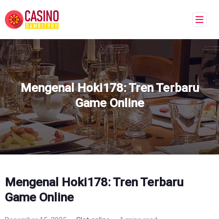
Mengenal Hoki178: Tren Terbaru
Game Online
Mengenal Hoki178: Tren Terbaru
Game Online