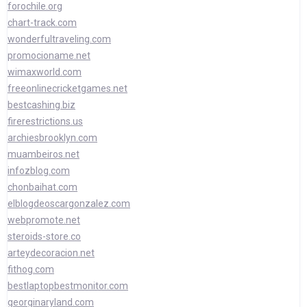
forochile.org
chart-track.com
wonderfultraveling.com
promocioname.net
wimaxworld.com
freeonlinecricketgames.net
bestcashing.biz
firerestrictions.us
archiesbrooklyn.com
muambeiros.net
infozblog.com
chonbaihat.com
elblogdeoscargonzalez.com
webpromote.net
steroids-store.co
arteydecoracion.net
fithog.com
bestlaptopbestmonitor.com
georginaryland.com