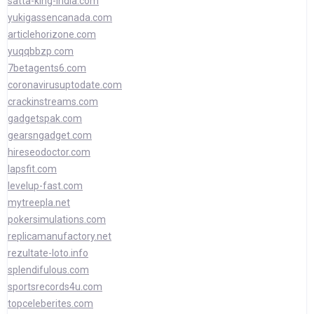
satta-king-india.com
yukigassencanada.com
articlehorizone.com
yuqqbbzp.com
7betagents6.com
coronavirusuptodate.com
crackinstreams.com
gadgetspak.com
gearsngadget.com
hireseodoctor.com
lapsfit.com
levelup-fast.com
mytreepla.net
pokersimulations.com
replicamanufactory.net
rezultate-loto.info
splendifulous.com
sportsrecords4u.com
topceleberites.com