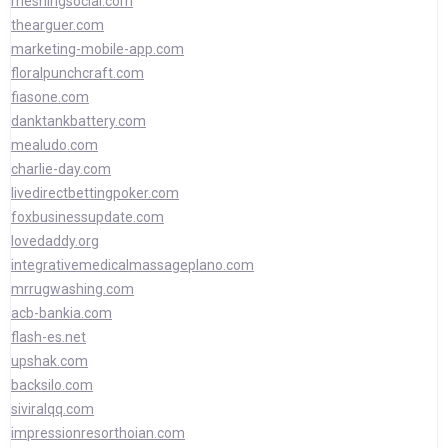
meshingsocial.com
thearguer.com
marketing-mobile-app.com
floralpunchcraft.com
fiasone.com
danktankbattery.com
mealudo.com
charlie-day.com
livedirectbettingpoker.com
foxbusinessupdate.com
lovedaddy.org
integrativemedicalmassageplano.com
mrrugwashing.com
acb-bankia.com
flash-es.net
upshak.com
backsilo.com
siviralqq.com
impressionresorthoian.com