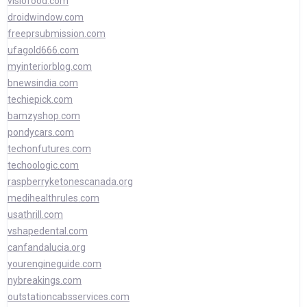
visiofood.com
droidwindow.com
freeprsubmission.com
ufagold666.com
myinteriorblog.com
bnewsindia.com
techiepick.com
bamzyshop.com
pondycars.com
techonfutures.com
techoologic.com
raspberryketonescanada.org
medihealthrules.com
usathrill.com
vshapedental.com
canfandalucia.org
yourengineguide.com
nybreakings.com
outstationcabsservices.com