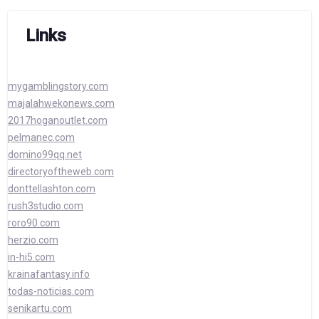
Links
mygamblingstory.com
majalahwekonews.com
2017hoganoutlet.com
pelmanec.com
domino99qq.net
directoryoftheweb.com
donttellashton.com
rush3studio.com
roro90.com
herzio.com
in-hi5.com
krainafantasy.info
todas-noticias.com
senikartu.com