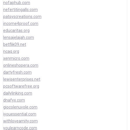
nofaphub.com
nefertitingalls.com
patsyscreations.com
income4proof.com
educaritas.org
lensajelajah.com
betflik09.net
ncaq.org
xenmicro.com
onlineshopera.com
dartyfresh.com
lewisenterprises.net
pcsoftwarefree.org
dailylinking.com
dnafyx.com
giocolenuvole.com
iyouessential.com
withloveamity.com
youlearncode.com