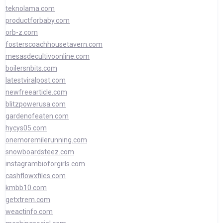
teknolama.com
productforbaby.com
orb-z.com
fosterscoachhousetavern.com
mesasdecultivoonline.com
boilersnbits.com
latestviralpost.com
newfreearticle.com
blitzpowerusa.com
gardenofeaten.com
hycys05.com
onemoremilerunning.com
snowboardsteez.com
instagrambioforgirls.com
cashflowxfiles.com
kmbb10.com
getxtrem.com
weactinfo.com