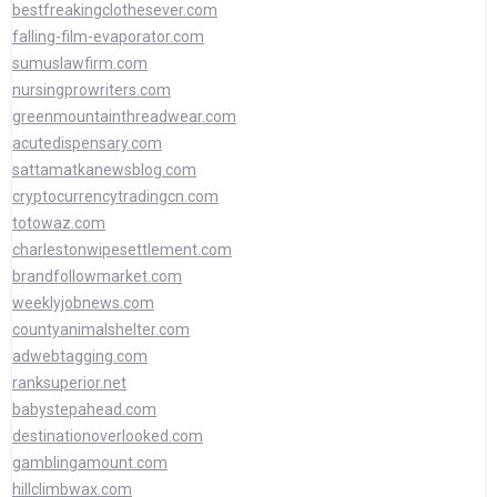
bestfreakingclothesever.com
falling-film-evaporator.com
sumuslawfirm.com
nursingprowriters.com
greenmountainthreadwear.com
acutedispensary.com
sattamatkanewsblog.com
cryptocurrencytradingcn.com
totowaz.com
charlestonwipesettlement.com
brandfollowmarket.com
weeklyjobnews.com
countyanimalshelter.com
adwebtagging.com
ranksuperior.net
babystepahead.com
destinationoverlooked.com
gamblingamount.com
hillclimbwax.com