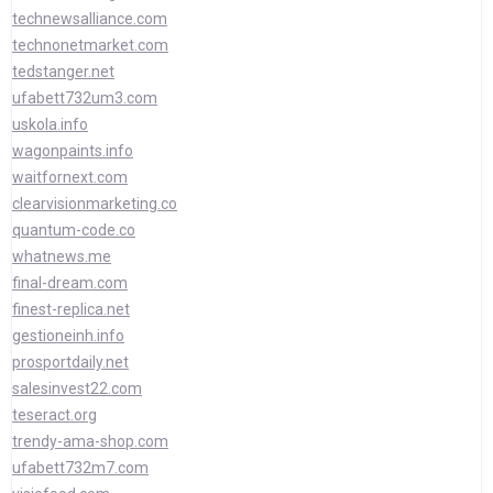
technewsalliance.com
technonetmarket.com
tedstanger.net
ufabett732um3.com
uskola.info
wagonpaints.info
waitfornext.com
clearvisionmarketing.co
quantum-code.co
whatnews.me
final-dream.com
finest-replica.net
gestioneinh.info
prosportdaily.net
salesinvest22.com
teseract.org
trendy-ama-shop.com
ufabett732m7.com