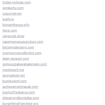
todas-noticias.com
senikartu.com
rusportal.net
watty.io
livinginthesun.info
itsriz.com
cargoods.shop
capetownacupuncture.com
bitcoinvideospro.com
cosmiccrowcollective.com
alain-jacquet.com
gotisouizakayabakeneko.com
meshpoint.me
spongebob.net
busyboxintl.com
auttayanratchapak.com
postcoffeebarva.com
elteatromilliondollar.com
burgerkingfranchise.org