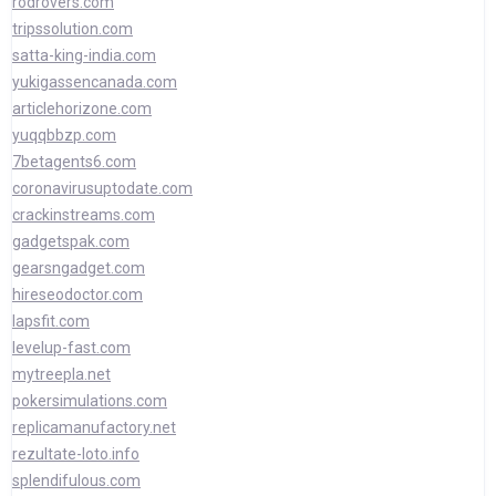
rodrovers.com
tripssolution.com
satta-king-india.com
yukigassencanada.com
articlehorizone.com
yuqqbbzp.com
7betagents6.com
coronavirusuptodate.com
crackinstreams.com
gadgetspak.com
gearsngadget.com
hireseodoctor.com
lapsfit.com
levelup-fast.com
mytreepla.net
pokersimulations.com
replicamanufactory.net
rezultate-loto.info
splendifulous.com