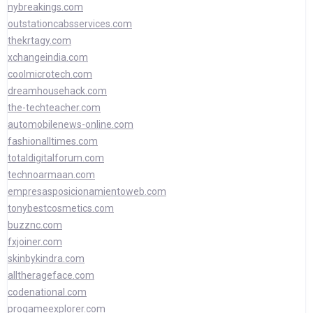
nybreakings.com
outstationcabsservices.com
thekrtagy.com
xchangeindia.com
coolmicrotech.com
dreamhousehack.com
the-techteacher.com
automobilenews-online.com
fashionalltimes.com
totaldigitalforum.com
technoarmaan.com
empresasposicionamientoweb.com
tonybestcosmetics.com
buzznc.com
fxjoiner.com
skinbykindra.com
alltherageface.com
codenational.com
progameexplorer.com