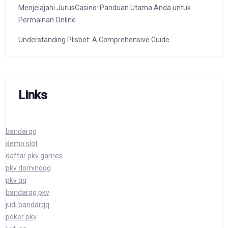
Menjelajahi JurusCasino: Panduan Utama Anda untuk
Permainan Online
Understanding Plisbet: A Comprehensive Guide
Links
bandarqq
demo slot
daftar pkv games
pkv dominoqq
pkv qq
bandarqq pkv
judi bandarqq
poker pkv