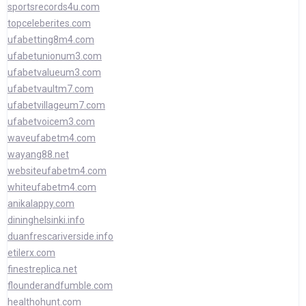
sportsrecords4u.com
topceleberites.com
ufabetting8m4.com
ufabetunionum3.com
ufabetvalueum3.com
ufabetvaultm7.com
ufabetvillageum7.com
ufabetvoicem3.com
waveufabetm4.com
wayang88.net
websiteufabetm4.com
whiteufabetm4.com
anikalappy.com
dininghelsinki.info
duanfrescariverside.info
etilerx.com
finestreplica.net
flounderandfumble.com
healthohunt.com