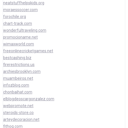
neatstuffhelpskids.org
moraessoccer.com
forochile.org
chart-track.com
wonderfultraveling.com
promocioname.net
wimaxworld.com
freeonlinecricketgames.net
bestcashing.biz
firerestrictions.us
archiesbrooklyn.com
muambeiros.net
infozblog.com
chonbaihat.com
elblogdeoscargonzalez.com
webpromote.net
steroids-store.co
arteydecoracion.net
fithog.com