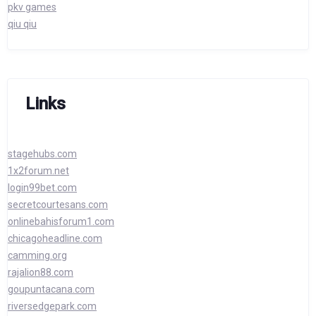
pkv games
qiu qiu
Links
stagehubs.com
1x2forum.net
login99bet.com
secretcourtesans.com
onlinebahisforum1.com
chicagoheadline.com
camming.org
rajalion88.com
goupuntacana.com
riversedgepark.com