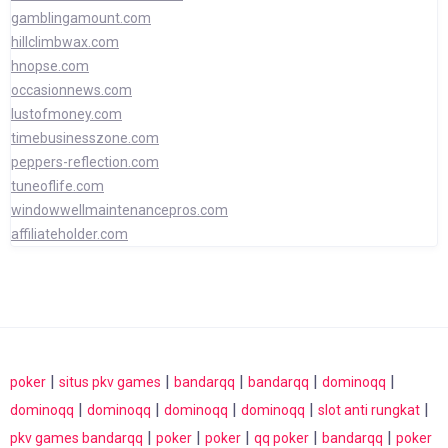
gamblingamount.com
hillclimbwax.com
hnopse.com
occasionnews.com
lustofmoney.com
timebusinesszone.com
peppers-reflection.com
tuneoflife.com
windowwellmaintenancepros.com
affiliateholder.com
|
|
|
|
|
poker
situs pkv games
bandarqq
bandarqq
dominoqq
|
|
|
|
|
dominoqq
dominoqq
dominoqq
dominoqq
slot anti rungkat
|
|
|
|
|
pkv games bandarqq
poker
poker
qq poker
bandarqq
poker