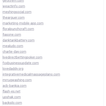
getxtrem.com
weactinfo.com
meshingsocial.com
thearguer.com
marketing-mobile-app.com
floralpunchcraft.com
fiasone.com
danktankbattery.com
mealudo.com
charlie-day.com
livedirectbettingpoker.com
foxbusinessupdate.com
lovedaddy.org
integrativemedicalmassageplano.com
mrrugwashing.com
acb-bankia.com
flash-es.net
upshak.com
backsilo.com