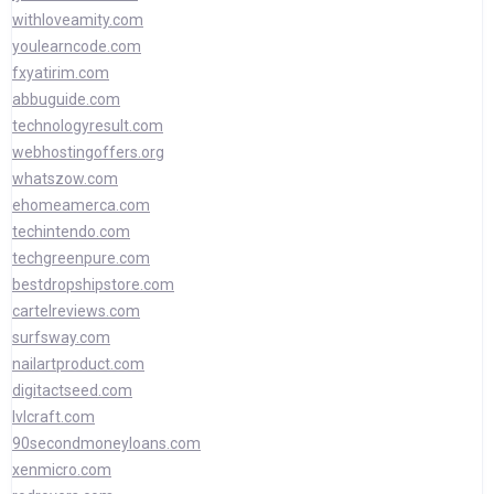
withloveamity.com
youlearncode.com
fxyatirim.com
abbuguide.com
technologyresult.com
webhostingoffers.org
whatszow.com
ehomeamerca.com
techintendo.com
techgreenpure.com
bestdropshipstore.com
cartelreviews.com
surfsway.com
nailartproduct.com
digitactseed.com
lvlcraft.com
90secondmoneyloans.com
xenmicro.com