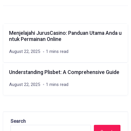
Menjelajahi JurusCasino: Panduan Utama Anda u
ntuk Permainan Online
August 22, 2025
1 mins read
Understanding Plisbet: A Comprehensive Guide
August 22, 2025
1 mins read
Search