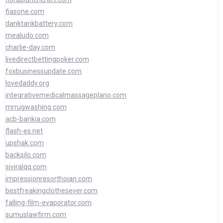
fiasone.com
danktankbattery.com
mealudo.com
charlie-day.com
livedirectbettingpoker.com
foxbusinessupdate.com
lovedaddy.org
integrativemedicalmassageplano.com
mrrugwashing.com
acb-bankia.com
flash-es.net
upshak.com
backsilo.com
siviralqq.com
impressionresorthoian.com
bestfreakingclothesever.com
falling-film-evaporator.com
sumuslawfirm.com