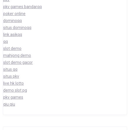
pkv games bandarqq
poker online
dominoqq
situs dominoqq
link asikqq
qq
slot demo
mahjong demo
slot demo gacor
situs qq
situs pkv
live hk lotto
demo slot pg
pkv games
qiu qiu