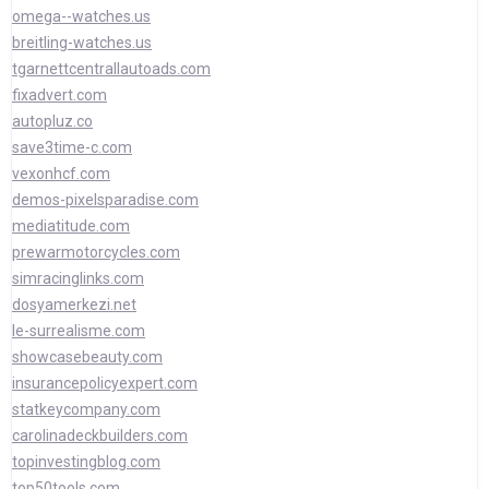
omega--watches.us
breitling-watches.us
tgarnettcentrallautoads.com
fixadvert.com
autopluz.co
save3time-c.com
vexonhcf.com
demos-pixelsparadise.com
mediatitude.com
prewarmotorcycles.com
simracinglinks.com
dosyamerkezi.net
le-surrealisme.com
showcasebeauty.com
insurancepolicyexpert.com
statkeycompany.com
carolinadeckbuilders.com
topinvestingblog.com
top50tools.com