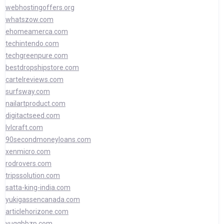
webhostingoffers.org
whatszow.com
ehomeamerca.com
techintendo.com
techgreenpure.com
bestdropshipstore.com
cartelreviews.com
surfsway.com
nailartproduct.com
digitactseed.com
lvlcraft.com
90secondmoneyloans.com
xenmicro.com
rodrovers.com
tripssolution.com
satta-king-india.com
yukigassencanada.com
articlehorizone.com
yuqqbbzp.com