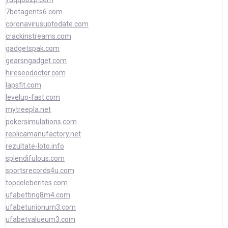
7betagents6.com
coronavirusuptodate.com
crackinstreams.com
gadgetspak.com
gearsngadget.com
hireseodoctor.com
lapsfit.com
levelup-fast.com
mytreepla.net
pokersimulations.com
replicamanufactory.net
rezultate-loto.info
splendifulous.com
sportsrecords4u.com
topceleberites.com
ufabetting8m4.com
ufabetunionum3.com
ufabetvalueum3.com