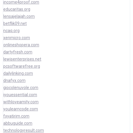
income4proof.com
educaritas.org
lensajelajah.com
betflik09.net
ncaq.org
xenmicro.com
onlineshopera.com
dartyfresh.com
lewisenterprises.net
pcsoftwarefree.org
dailylinking.com
dnafyx.com
giocolenuvole.com
iyouessential.com
withloveamity.com
youlearncode.com
fxyatirim.com
abbuguide.com
technologyresult.com