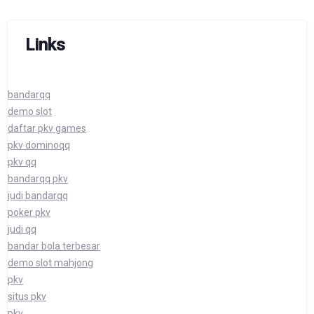
Links
bandarqq
demo slot
daftar pkv games
pkv dominoqq
pkv qq
bandarqq pkv
judi bandarqq
poker pkv
judi qq
bandar bola terbesar
demo slot mahjong
pkv
situs pkv
pkv