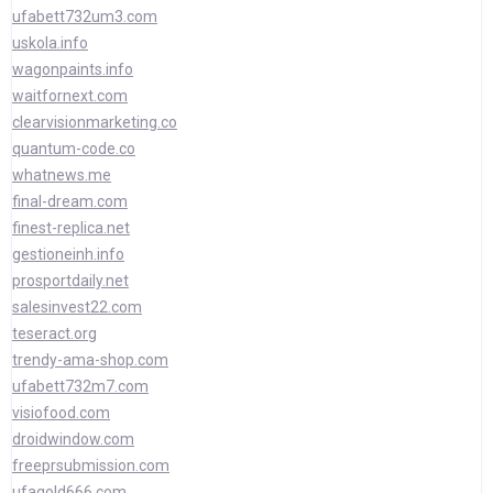
ufabett732um3.com
uskola.info
wagonpaints.info
waitfornext.com
clearvisionmarketing.co
quantum-code.co
whatnews.me
final-dream.com
finest-replica.net
gestioneinh.info
prosportdaily.net
salesinvest22.com
teseract.org
trendy-ama-shop.com
ufabett732m7.com
visiofood.com
droidwindow.com
freeprsubmission.com
ufagold666.com