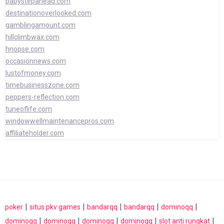
babystepahead.com
destinationoverlooked.com
gamblingamount.com
hillclimbwax.com
hnopse.com
occasionnews.com
lustofmoney.com
timebusinesszone.com
peppers-reflection.com
tuneoflife.com
windowwellmaintenancepros.com
affiliateholder.com
|
|
|
|
|
poker
situs pkv games
bandarqq
bandarqq
dominoqq
|
|
|
|
|
dominoqq
dominoqq
dominoqq
dominoqq
slot anti rungkat