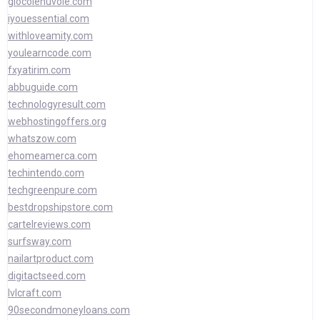
giocolenuvole.com
iyouessential.com
withloveamity.com
youlearncode.com
fxyatirim.com
abbuguide.com
technologyresult.com
webhostingoffers.org
whatszow.com
ehomeamerca.com
techintendo.com
techgreenpure.com
bestdropshipstore.com
cartelreviews.com
surfsway.com
nailartproduct.com
digitactseed.com
lvlcraft.com
90secondmoneyloans.com