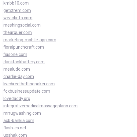
kmbb10.com
getxtrem.com
weactinfo.com
meshingsocial.com
thearguer.com
marketing-mobile-app.com
floralpunchcraft.com
fiasone.com
danktankbattery.com
mealudo.com
charlie-day.com
livedirectbettingpoker.com
foxbusinessupdate.com
lovedaddy.org
integrativemedicalmassageplano.com
mrrugwashing.com
acb-bankia.com
flash-es.net
upshak.com