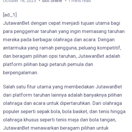
October 16, 2025
Slot online
1 mins read
[ad_1]
JutawanBet dengan cepat menjadi tujuan utama bagi
para penggemar taruhan yang ingin memasang taruhan
mereka pada berbagai olahraga dan acara. Dengan
antarmuka yang ramah pengguna, peluang kompetitif,
dan beragam pilihan opsi taruhan, JutawanBet adalah
platform pilihan bagi petaruh pemula dan
berpengalaman.
Salah satu fitur utama yang membedakan JutawanBet
dari platform taruhan lainnya adalah banyaknya pilihan
olahraga dan acara untuk dipertaruhkan. Dari olahraga
populer seperti sepak bola, bola basket, dan tenis hingga
olahraga khusus seperti tenis meja dan bola tangan,
JutawanBet menawarkan beragam pilihan untuk