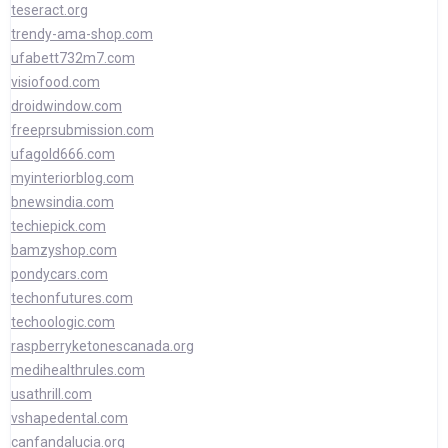
teseract.org
trendy-ama-shop.com
ufabett732m7.com
visiofood.com
droidwindow.com
freeprsubmission.com
ufagold666.com
myinteriorblog.com
bnewsindia.com
techiepick.com
bamzyshop.com
pondycars.com
techonfutures.com
techoologic.com
raspberryketonescanada.org
medihealthrules.com
usathrill.com
vshapedental.com
canfandalucia.org