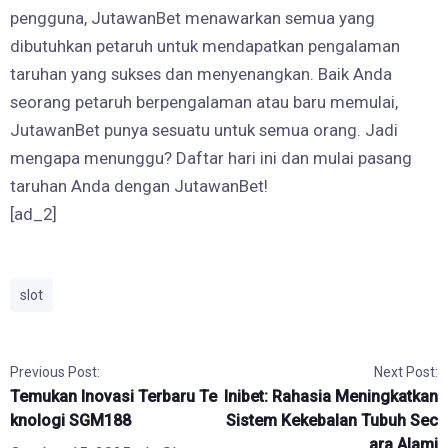
pengguna, JutawanBet menawarkan semua yang
dibutuhkan petaruh untuk mendapatkan pengalaman
taruhan yang sukses dan menyenangkan. Baik Anda
seorang petaruh berpengalaman atau baru memulai,
JutawanBet punya sesuatu untuk semua orang. Jadi
mengapa menunggu? Daftar hari ini dan mulai pasang
taruhan Anda dengan JutawanBet!
[ad_2]
slot
Previous Post:
Next Post:
Temukan Inovasi Terbaru Te
Inibet: Rahasia Meningkatkan
knologi SGM188
Sistem Kekebalan Tubuh Sec
ara Alami