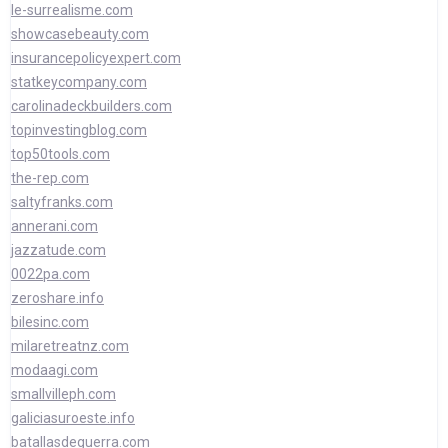
le-surrealisme.com
showcasebeauty.com
insurancepolicyexpert.com
statkeycompany.com
carolinadeckbuilders.com
topinvestingblog.com
top50tools.com
the-rep.com
saltyfranks.com
annerani.com
jazzatude.com
0022pa.com
zeroshare.info
bilesinc.com
milaretreatnz.com
modaagi.com
smallvilleph.com
galiciasuroeste.info
batallasdeguerra.com