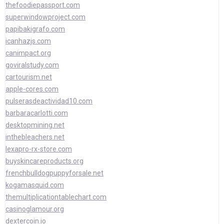
thefoodiepassport.com
superwindowproject.com
papibakigrafo.com
icanhazjs.com
canimpact.org
goviralstudy.com
cartourism.net
apple-cores.com
pulserasdeactividad10.com
barbaracarlotti.com
desktopmining.net
inthebleachers.net
lexapro-rx-store.com
buyskincareproducts.org
frenchbulldogpuppyforsale.net
kogamasquid.com
themultiplicationtablechart.com
casinoglamour.org
dextercoin.io