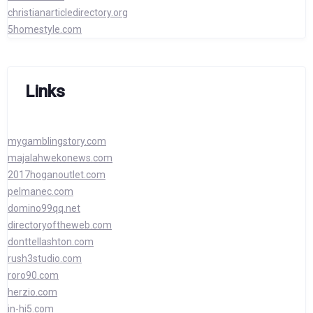
christianarticledirectory.org
5homestyle.com
Links
mygamblingstory.com
majalahwekonews.com
2017hoganoutlet.com
pelmanec.com
domino99qq.net
directoryoftheweb.com
donttellashton.com
rush3studio.com
roro90.com
herzio.com
in-hi5.com