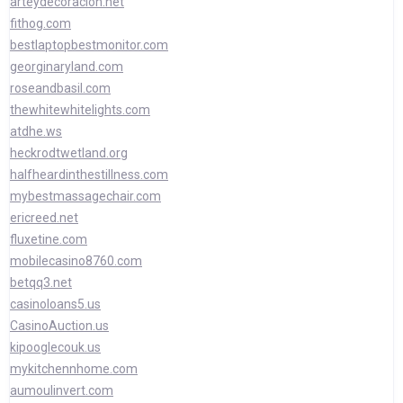
arteydecoracion.net
fithog.com
bestlaptopbestmonitor.com
georginaryland.com
roseandbasil.com
thewhitewhitelights.com
atdhe.ws
heckrodtwetland.org
halfheardinthestillness.com
mybestmassagechair.com
ericreed.net
fluxetine.com
mobilecasino8760.com
betqq3.net
casinoloans5.us
CasinoAuction.us
kipooglecouk.us
mykitchennhome.com
aumoulinvert.com