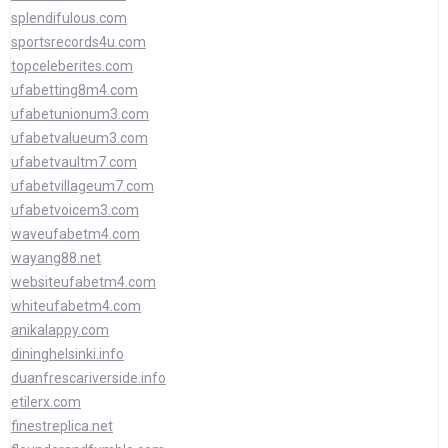
splendifulous.com
sportsrecords4u.com
topceleberites.com
ufabetting8m4.com
ufabetunionum3.com
ufabetvalueum3.com
ufabetvaultm7.com
ufabetvillageum7.com
ufabetvoicem3.com
waveufabetm4.com
wayang88.net
websiteufabetm4.com
whiteufabetm4.com
anikalappy.com
dininghelsinki.info
duanfrescariverside.info
etilerx.com
finestreplica.net