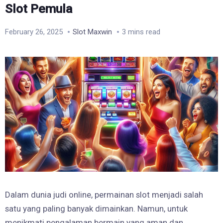
Slot Pemula
February 26, 2025
Slot Maxwin
3 mins read
Dalam dunia judi online, permainan slot menjadi salah
satu yang paling banyak dimainkan. Namun, untuk
menikmati pengalaman bermain yang aman dan