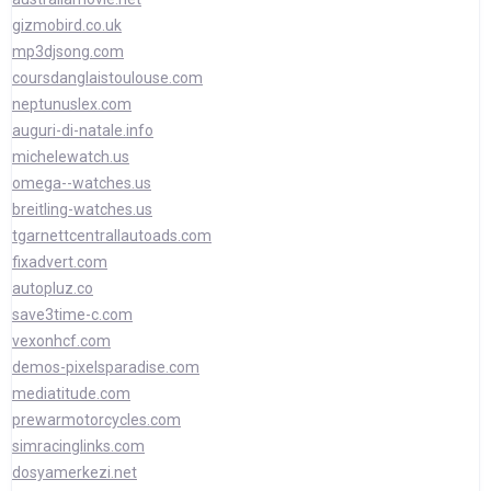
gizmobird.co.uk
mp3djsong.com
coursdanglaistoulouse.com
neptunuslex.com
auguri-di-natale.info
michelewatch.us
omega--watches.us
breitling-watches.us
tgarnettcentrallautoads.com
fixadvert.com
autopluz.co
save3time-c.com
vexonhcf.com
demos-pixelsparadise.com
mediatitude.com
prewarmotorcycles.com
simracinglinks.com
dosyamerkezi.net