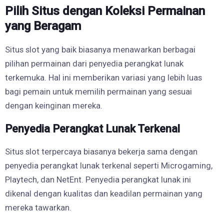
Pilih Situs dengan Koleksi Permainan
yang Beragam
Situs slot yang baik biasanya menawarkan berbagai
pilihan permainan dari penyedia perangkat lunak
terkemuka. Hal ini memberikan variasi yang lebih luas
bagi pemain untuk memilih permainan yang sesuai
dengan keinginan mereka.
Penyedia Perangkat Lunak Terkenal
Situs slot terpercaya biasanya bekerja sama dengan
penyedia perangkat lunak terkenal seperti Microgaming,
Playtech, dan NetEnt. Penyedia perangkat lunak ini
dikenal dengan kualitas dan keadilan permainan yang
mereka tawarkan.