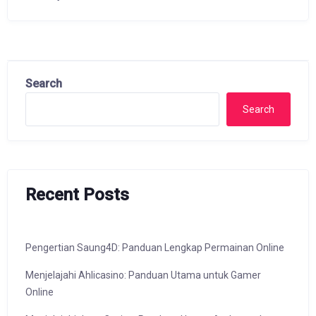
Search
Search
Recent Posts
Pengertian Saung4D: Panduan Lengkap Permainan Online
Menjelajahi Ahlicasino: Panduan Utama untuk Gamer
Online