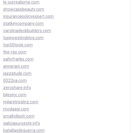
le-surrealisme.com
showcasebeauty.com
insurancepolicyexpert.com
statkeycompany.com
carolinadeckbuilders.com
topinvestingblog.com
top50tools.com
the-rep.com
saltyfranks.com
annerani.com
jazzatude.com
0022pa.com
zeroshare.info
bilesinc.com
milaretreatnz.com
modaagi.com
smallvilleph.com
galiciasuroeste.info
batallasdeguerra.com