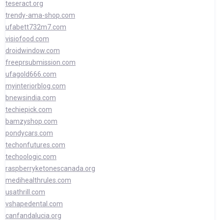
teseract.org
trendy-ama-shop.com
ufabett732m7.com
visiofood.com
droidwindow.com
freeprsubmission.com
ufagold666.com
myinteriorblog.com
bnewsindia.com
techiepick.com
bamzyshop.com
pondycars.com
techonfutures.com
techoologic.com
raspberryketonescanada.org
medihealthrules.com
usathrill.com
vshapedental.com
canfandalucia.org