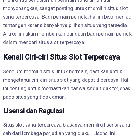
menyenangkan, sangat penting untuk memilih situs slot
yang terpercaya. Bagi pemain pemula, hal ini bisa menjadi
tantangan karena banyaknya pilihan situs yang tersedia.
Artikel ini akan memberikan panduan bagi pemain pemula
dalam mencari situs slot terpercaya.
Kenali Ciri-ciri Situs Slot Terpercaya
Sebelum memilih situs untuk bermain, pastikan untuk
mengetahui ciri-ciri situs slot yang dapat dipercaya. Hal
ini penting untuk memastikan bahwa Anda tidak terjebak
pada situs yang tidak aman.
Lisensi dan Regulasi
Situs slot yang terpercaya biasanya memiliki lisensi yang
sah dari lembaga perjudian yang diakui. Lisensi ini