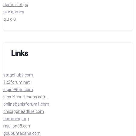
demo slot pg
pkv games
qiu qiu
Links
stagehubs.com
1x2forum.net
login99bet.com
secretcourtesans.com
onlinebahisforum1.com
chicagoheadline.com
camming.org
rajalion88.com
goupuntacana.com