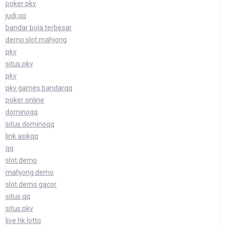
poker pkv
judi qq
bandar bola terbesar
demo slot mahjong
pkv
situs pkv
pkv
pkv games bandarqq
poker online
dominoqq
situs dominoqq
link asikqq
qq
slot demo
mahjong demo
slot demo gacor
situs qq
situs pkv
live hk lotto