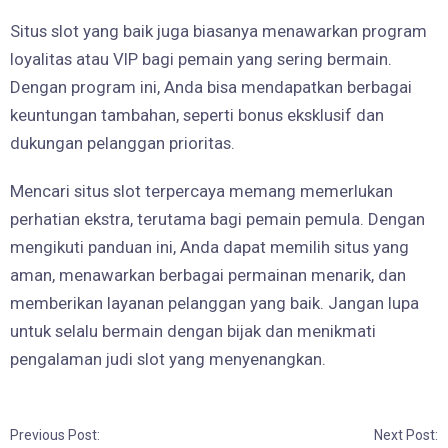
Situs slot yang baik juga biasanya menawarkan program
loyalitas atau VIP bagi pemain yang sering bermain.
Dengan program ini, Anda bisa mendapatkan berbagai
keuntungan tambahan, seperti bonus eksklusif dan
dukungan pelanggan prioritas.
Mencari situs slot terpercaya memang memerlukan
perhatian ekstra, terutama bagi pemain pemula. Dengan
mengikuti panduan ini, Anda dapat memilih situs yang
aman, menawarkan berbagai permainan menarik, dan
memberikan layanan pelanggan yang baik. Jangan lupa
untuk selalu bermain dengan bijak dan menikmati
pengalaman judi slot yang menyenangkan.
Previous Post:
Next Post: