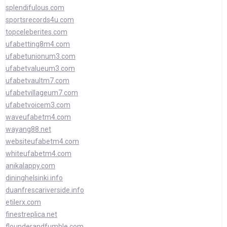
splendifulous.com
sportsrecords4u.com
topceleberites.com
ufabetting8m4.com
ufabetunionum3.com
ufabetvalueum3.com
ufabetvaultm7.com
ufabetvillageum7.com
ufabetvoicem3.com
waveufabetm4.com
wayang88.net
websiteufabetm4.com
whiteufabetm4.com
anikalappy.com
dininghelsinki.info
duanfrescariverside.info
etilerx.com
finestreplica.net
flounderandfumble.com