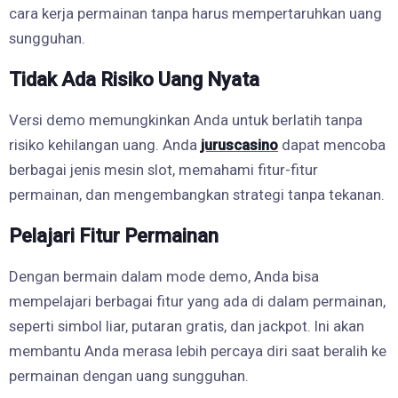
cara kerja permainan tanpa harus mempertaruhkan uang
sungguhan.
Tidak Ada Risiko Uang Nyata
Versi demo memungkinkan Anda untuk berlatih tanpa
risiko kehilangan uang. Anda
juruscasino
dapat mencoba
berbagai jenis mesin slot, memahami fitur-fitur
permainan, dan mengembangkan strategi tanpa tekanan.
Pelajari Fitur Permainan
Dengan bermain dalam mode demo, Anda bisa
mempelajari berbagai fitur yang ada di dalam permainan,
seperti simbol liar, putaran gratis, dan jackpot. Ini akan
membantu Anda merasa lebih percaya diri saat beralih ke
permainan dengan uang sungguhan.