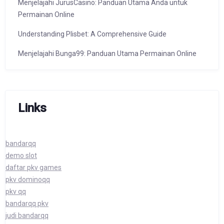
Menjelajahi JurusCasino: Panduan Utama Anda untuk
Permainan Online
Understanding Plisbet: A Comprehensive Guide
Menjelajahi Bunga99: Panduan Utama Permainan Online
Links
bandarqq
demo slot
daftar pkv games
pkv dominoqq
pkv qq
bandarqq pkv
judi bandarqq