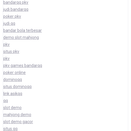
bandarqq pkv
judi bandarqq
poker pkv
judi qq
bandar bola terbesar
demo slot mahjong
pkv
situs pkv
pkv
pkv games bandarqq
poker online
dominoqq
situs dominoqq
link asikqq
qq
slot demo
mahjong demo
slot demo gacor
situs qq