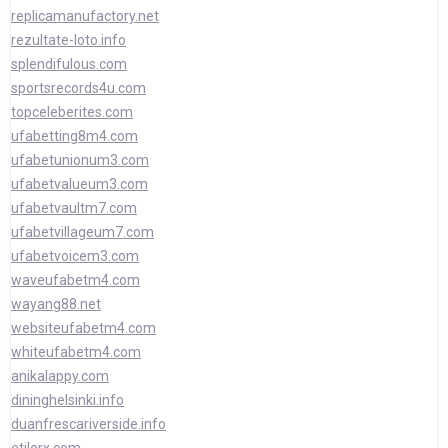
replicamanufactory.net
rezultate-loto.info
splendifulous.com
sportsrecords4u.com
topceleberites.com
ufabetting8m4.com
ufabetunionum3.com
ufabetvalueum3.com
ufabetvaultm7.com
ufabetvillageum7.com
ufabetvoicem3.com
waveufabetm4.com
wayang88.net
websiteufabetm4.com
whiteufabetm4.com
anikalappy.com
dininghelsinki.info
duanfrescariverside.info