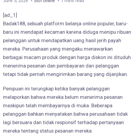
June 5, 2026
Slot online
1 mins read
[ad_1]
Badak188, sebuah platform belanja online populer, baru-
baru ini mendapat kecaman karena diduga menipu ribuan
pelanggan untuk mendapatkan uang hasil jerih payah
mereka. Perusahaan yang mengaku menawarkan
berbagai macam produk dengan harga diskon ini dituduh
menerima pesanan dan pembayaran dari pelanggan
tetapi tidak pernah mengirimkan barang yang dijanjikan.
Penipuan ini terungkap ketika banyak pelanggan
melaporkan bahwa mereka belum menerima pesanan
meskipun telah membayarnya di muka. Beberapa
pelanggan bahkan menyatakan bahwa perusahaan tidak
lagi bersuara dan tidak responsif terhadap pertanyaan
mereka tentang status pesanan mereka.