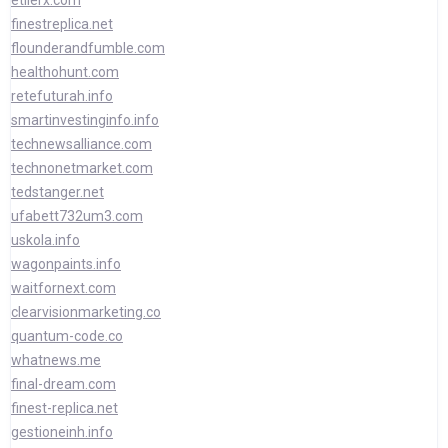
etilerx.com
finestreplica.net
flounderandfumble.com
healthohunt.com
retefuturah.info
smartinvestinginfo.info
technewsalliance.com
technonetmarket.com
tedstanger.net
ufabett732um3.com
uskola.info
wagonpaints.info
waitfornext.com
clearvisionmarketing.co
quantum-code.co
whatnews.me
final-dream.com
finest-replica.net
gestioneinh.info