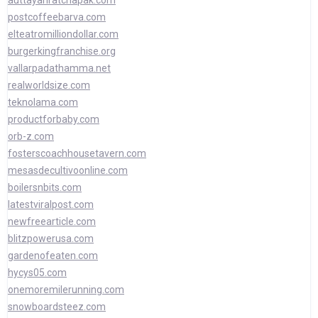
auttayanratchapak.com
postcoffeebarva.com
elteatromilliondollar.com
burgerkingfranchise.org
vallarpadathamma.net
realworldsize.com
teknolama.com
productforbaby.com
orb-z.com
fosterscoachhousetavern.com
mesasdecultivoonline.com
boilersnbits.com
latestviralpost.com
newfreearticle.com
blitzpowerusa.com
gardenofeaten.com
hycys05.com
onemoremilerunning.com
snowboardsteez.com