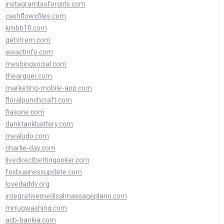
instagrambioforgirls.com
cashflowxfiles.com
kmbb10.com
getxtrem.com
weactinfo.com
meshingsocial.com
thearguer.com
marketing-mobile-app.com
floralpunchcraft.com
fiasone.com
danktankbattery.com
mealudo.com
charlie-day.com
livedirectbettingpoker.com
foxbusinessupdate.com
lovedaddy.org
integrativemedicalmassageplano.com
mrrugwashing.com
acb-bankia.com