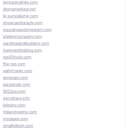
simracinglinks.com
dosyamerkezi.net
le-surrealisme.com
showcasebeauty.com
insurancepolicyexpert.com
statkeycompany.com
carolinadeckbuilders.com
topinvestingblog.com
top50tools.com
the-rep.com
saltyfranks.com
annerani.com
jazzatude.com
0022pa.com
zeroshare.info
bilesinc.com
milaretreatnz.com
modaagi.com
smallvilleph.com