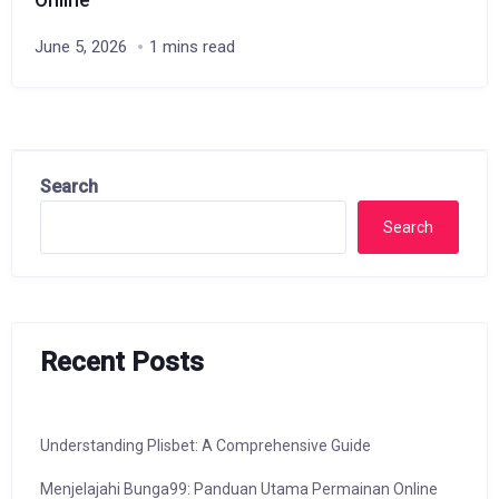
June 5, 2026
1 mins read
Search
Search
Recent Posts
Understanding Plisbet: A Comprehensive Guide
Menjelajahi Bunga99: Panduan Utama Permainan Online