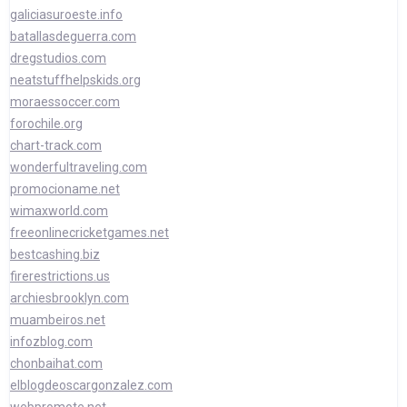
galiciasuroeste.info
batallasdeguerra.com
dregstudios.com
neatstuffhelpskids.org
moraessoccer.com
forochile.org
chart-track.com
wonderfultraveling.com
promocioname.net
wimaxworld.com
freeonlinecricketgames.net
bestcashing.biz
firerestrictions.us
archiesbrooklyn.com
muambeiros.net
infozblog.com
chonbaihat.com
elblogdeoscargonzalez.com