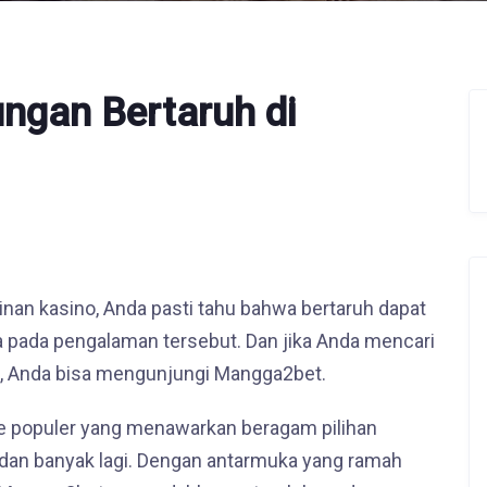
ungan Bertaruh di
nan kasino, Anda pasti tahu bahwa bertaruh dapat
pada pengalaman tersebut. Dan jika Anda mencari
a, Anda bisa mengunjungi Mangga2bet.
ne populer yang menawarkan beragam pilihan
, dan banyak lagi. Dengan antarmuka yang ramah