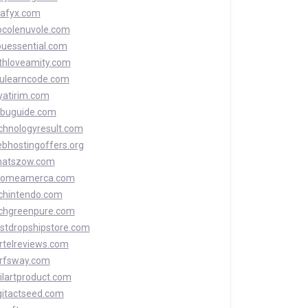
afyx.com
ocolenuvole.com
ouessential.com
thloveamity.com
ulearncode.com
yatirim.com
buguide.com
chnologyresult.com
bhostingoffers.org
atszow.com
homeamerca.com
chintendo.com
chgreenpure.com
stdropshipstore.com
rtelreviews.com
rfsway.com
ilartproduct.com
gitactseed.com