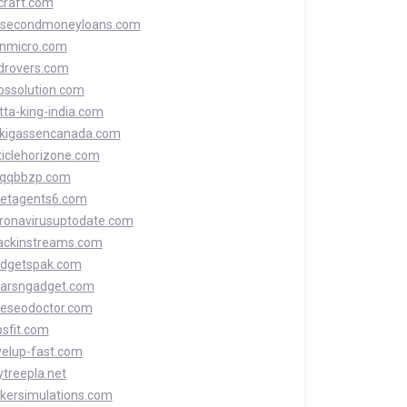
lcraft.com
secondmoneyloans.com
nmicro.com
drovers.com
ipssolution.com
tta-king-india.com
kigassencanada.com
ticlehorizone.com
qqbbzp.com
etagents6.com
ronavirusuptodate.com
ackinstreams.com
dgetspak.com
arsngadget.com
reseodoctor.com
psfit.com
velup-fast.com
treepla.net
kersimulations.com