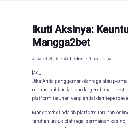
Ikuti Aksinya: Keunt
Mangga2bet
June 24, 2026
Slot online
1 mins read
[ad_1]
Jika Anda penggemar olahraga atau permai
menambahkan lapisan kegembiraan ekstra 
platform taruhan yang andal dan tepercay
Mangga2bet adalah platform taruhan onli
taruhan untuk olahraga, permainan kasino