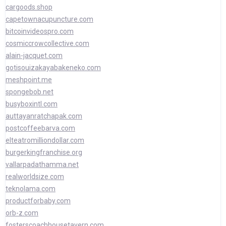
cargoods.shop
capetownacupuncture.com
bitcoinvideospro.com
cosmiccrowcollective.com
alain-jacquet.com
gotisouizakayabakeneko.com
meshpoint.me
spongebob.net
busyboxintl.com
auttayanratchapak.com
postcoffeebarva.com
elteatromilliondollar.com
burgerkingfranchise.org
vallarpadathamma.net
realworldsize.com
teknolama.com
productforbaby.com
orb-z.com
fosterscoachhousetavern.com