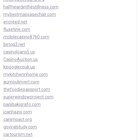
halfheardinthestillness.com
mybestmassagechair.com
ericreed.net
fluxetine.com
mobilecasino8760.com
betqq3.net
casinoloans5.us
CasinoAuction.us
kipooglecouk.us
mykitchennhome.com
aumoulinvert.com
thefoodiepassport.com
superwindowproject.com
papibakigrafo.com
icanhazjs.com
canimpact.org
goviralstudy.com
cartourism.net