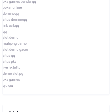
pkv games bandarqq
poker online
dominoqq
situs dominoqq
link asikqq
qq
slot demo
mahjong demo
slot demo gacor
situs qq
situs pkv
live hk lotto
demo slot pg
pkv games
qiu qiu