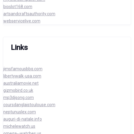
bioslot168.com
artsandcraftsauthority.com
webservicelive.com
Links
jimsfamousbbq.com
libertywalk-usa.com
australiamovie.net
gizmobird.co.uk
mp3djsong.com
coursdanglaistoulouse.com
neptunuslex.com
auguri-di-natale.info
michelewatch.us
omega--watches.us