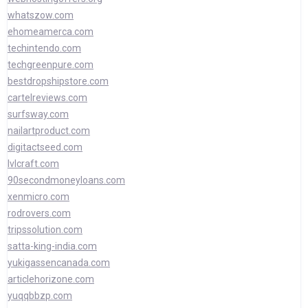
whatszow.com
ehomeamerca.com
techintendo.com
techgreenpure.com
bestdropshipstore.com
cartelreviews.com
surfsway.com
nailartproduct.com
digitactseed.com
lvlcraft.com
90secondmoneyloans.com
xenmicro.com
rodrovers.com
tripssolution.com
satta-king-india.com
yukigassencanada.com
articlehorizone.com
yuqqbbzp.com