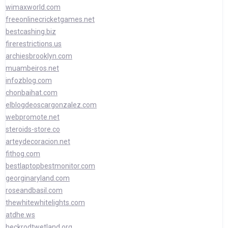
wimaxworld.com
freeonlinecricketgames.net
bestcashing.biz
firerestrictions.us
archiesbrooklyn.com
muambeiros.net
infozblog.com
chonbaihat.com
elblogdeoscargonzalez.com
webpromote.net
steroids-store.co
arteydecoracion.net
fithog.com
bestlaptopbestmonitor.com
georginaryland.com
roseandbasil.com
thewhitewhitelights.com
atdhe.ws
heckrodtwetland.org