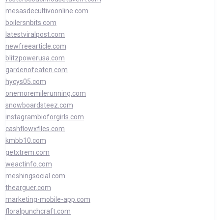
mesasdecultivoonline.com
boilersnbits.com
latestviralpost.com
newfreearticle.com
blitzpowerusa.com
gardenofeaten.com
hycys05.com
onemoremilerunning.com
snowboardsteez.com
instagrambioforgirls.com
cashflowxfiles.com
kmbb10.com
getxtrem.com
weactinfo.com
meshingsocial.com
thearguer.com
marketing-mobile-app.com
floralpunchcraft.com