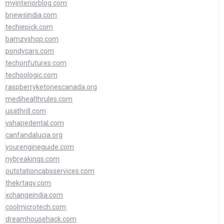
myinteriorblog.com
bnewsindia.com
techiepick.com
bamzyshop.com
pondycars.com
techonfutures.com
techoologic.com
raspberryketonescanada.org
medihealthrules.com
usathrill.com
vshapedental.com
canfandalucia.org
yourengineguide.com
nybreakings.com
outstationcabsservices.com
thekrtagy.com
xchangeindia.com
coolmicrotech.com
dreamhousehack.com