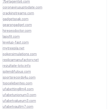
7betagents6.com
coronavirusuptodate.com
crackinstreams.com
gadgetspak.com
gearsngadget.com
hireseodoctor.com
lapsfit.com
levelup-fast.com
mytreepla.net
pokersimulations.com
replicamanufactory.net
rezultate-loto.info
splendifulous.com
sportsrecords4u.com
topceleberites.com
ufabetting8m4.com
ufabetunionum3.com
ufabetvalueum3.com
ufabetvaultm7.com