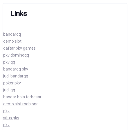
Links
bandarqq
demo slot
daftar pkv games
pkv dominoqq
pkv qq
bandarqq pkv
judi bandarqq
poker pkv
judi qq
bandar bola terbesar
demo slot mahjong
pkv
situs pkv
pkv