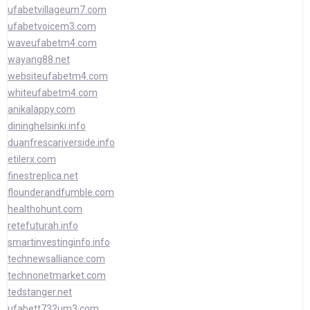
ufabetvillageum7.com
ufabetvoicem3.com
waveufabetm4.com
wayang88.net
websiteufabetm4.com
whiteufabetm4.com
anikalappy.com
dininghelsinki.info
duanfrescariverside.info
etilerx.com
finestreplica.net
flounderandfumble.com
healthohunt.com
retefuturah.info
smartinvestinginfo.info
technewsalliance.com
technonetmarket.com
tedstanger.net
ufabett732um3.com