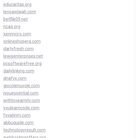
educaritas.org
lensajelajah.com
betflik09.net
ncaq.org
xenmicro.com
onlineshopera.com
dartyfresh.com
lewisenterprises.net
pcsoftwarefree.org
dailylinking.com
dnafyx.com
giocolenuvole.com
iyouessential.com
withloveamity.com
youlearncode.com
fxyatirim.com
abbuguide.com
technologyresult.com
webhostingoffers.org