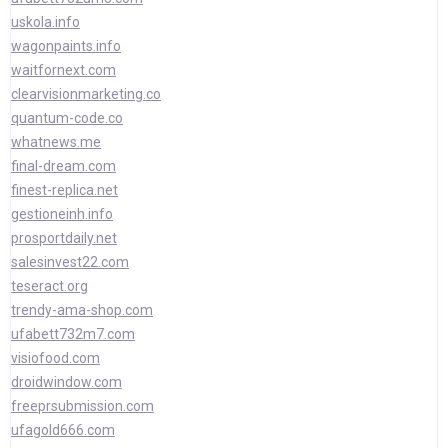
uskola.info
wagonpaints.info
waitfornext.com
clearvisionmarketing.co
quantum-code.co
whatnews.me
final-dream.com
finest-replica.net
gestioneinh.info
prosportdaily.net
salesinvest22.com
teseract.org
trendy-ama-shop.com
ufabett732m7.com
visiofood.com
droidwindow.com
freeprsubmission.com
ufagold666.com