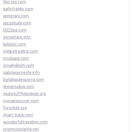
the-rep.com
saltyfranks.com
annerani.com
jazzatude.com
0022pa.com
zeroshare.info
bilesinc.com
milaretreatnz.com
modaagi.com
smallvilleph.com
galiciasuroeste.info
batallasdeguerra.com
dregstudios.com
neatstuffhelpskids.org
moraessoccer.com
forochile.org
chart-track.com
wonderfultraveling.com
promocioname.net