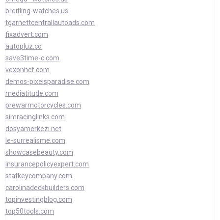
breitling-watches.us
tgarnettcentrallautoads.com
fixadvert.com
autopluz.co
save3time-c.com
vexonhcf.com
demos-pixelsparadise.com
mediatitude.com
prewarmotorcycles.com
simracinglinks.com
dosyamerkezi.net
le-surrealisme.com
showcasebeauty.com
insurancepolicyexpert.com
statkeycompany.com
carolinadeckbuilders.com
topinvestingblog.com
top50tools.com