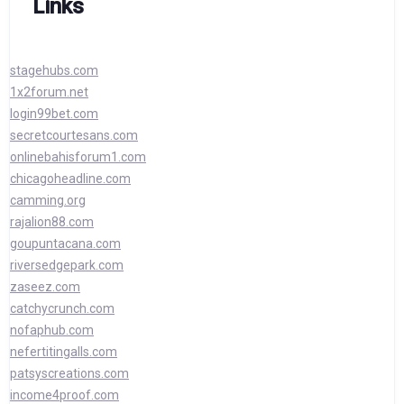
Links
stagehubs.com
1x2forum.net
login99bet.com
secretcourtesans.com
onlinebahisforum1.com
chicagoheadline.com
camming.org
rajalion88.com
goupuntacana.com
riversedgepark.com
zaseez.com
catchycrunch.com
nofaphub.com
nefertitingalls.com
patsyscreations.com
income4proof.com