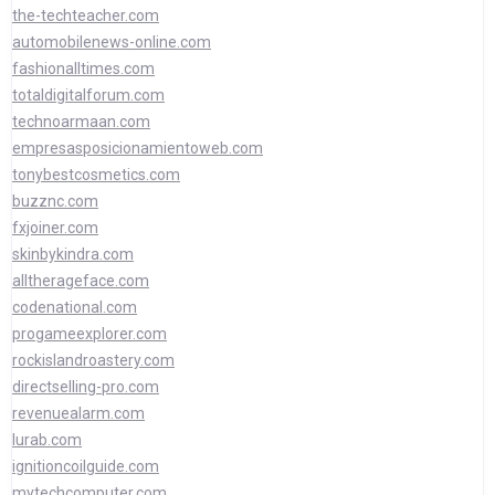
the-techteacher.com
automobilenews-online.com
fashionalltimes.com
totaldigitalforum.com
technoarmaan.com
empresasposicionamientoweb.com
tonybestcosmetics.com
buzznc.com
fxjoiner.com
skinbykindra.com
alltherageface.com
codenational.com
progameexplorer.com
rockislandroastery.com
directselling-pro.com
revenuealarm.com
lurab.com
ignitioncoilguide.com
mytechcomputer.com