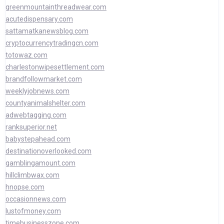
greenmountainthreadwear.com
acutedispensary.com
sattamatkanewsblog.com
cryptocurrencytradingcn.com
totowaz.com
charlestonwipesettlement.com
brandfollowmarket.com
weeklyjobnews.com
countyanimalshelter.com
adwebtagging.com
ranksuperior.net
babystepahead.com
destinationoverlooked.com
gamblingamount.com
hillclimbwax.com
hnopse.com
occasionnews.com
lustofmoney.com
timebusinesszone.com