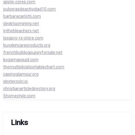
apple-cores.com
pulserasdeactividad10.com
barbaracarlotti.com
desktopmining.net
inthebleachers.net
lexapro-rx-store.com
buyskincareproducts.org
frenchbulldogpuppyforsale.net
kogamasquid.com
themultiplicationtablechart.com
casinoglamour.org
dextercoin.io
christianarticledirectory.org
5homestyle.com
Links