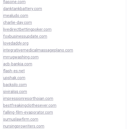
fiasone.com
danktankbattery.com
mealudo.com
charlie-day.com
livedirectbettingpoker.com
foxbusinessupdate.com
lovedaddy.org
integrativemedicalmassageplano.com
mrrugwashing.com
acb-bankia.com
flash-es.net
upshak.com
backsilo.com
siviralqq.com
impressionresorthoian.com
bestfreakingclothesever.com
falling-film-evaporator.com
sumuslawfirm.com
nursingprowriters.com