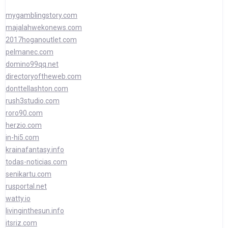
mygamblingstory.com
majalahwekonews.com
2017hoganoutlet.com
pelmanec.com
domino99qq.net
directoryoftheweb.com
donttellashton.com
rush3studio.com
roro90.com
herzio.com
in-hi5.com
krainafantasy.info
todas-noticias.com
senikartu.com
rusportal.net
watty.io
livinginthesun.info
itsriz.com