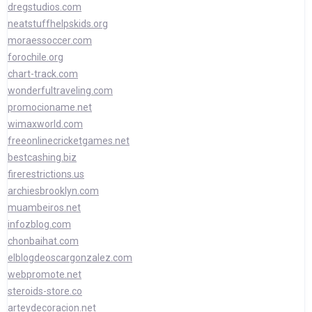
dregstudios.com
neatstuffhelpskids.org
moraessoccer.com
forochile.org
chart-track.com
wonderfultraveling.com
promocioname.net
wimaxworld.com
freeonlinecricketgames.net
bestcashing.biz
firerestrictions.us
archiesbrooklyn.com
muambeiros.net
infozblog.com
chonbaihat.com
elblogdeoscargonzalez.com
webpromote.net
steroids-store.co
arteydecoracion.net