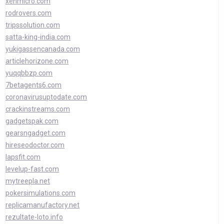
xenmicro.com
rodrovers.com
tripssolution.com
satta-king-india.com
yukigassencanada.com
articlehorizone.com
yuqqbbzp.com
7betagents6.com
coronavirusuptodate.com
crackinstreams.com
gadgetspak.com
gearsngadget.com
hireseodoctor.com
lapsfit.com
levelup-fast.com
mytreepla.net
pokersimulations.com
replicamanufactory.net
rezultate-loto.info