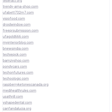
teseract.org
trendy-ama-shop.com
ufabett732m7.com
visiofood.com
droidwindow.com
freeprsubmission.com
ufagold666.com
myinteriorblog.com
bnewsindia.com
techiepick.com
bamzyshop.com
pondycars.com
techonfutures.com
techoologic.com
raspberryketonescanada.org
medihealthrules.com
usathrill.com
vshapedental.com
canfandalucia.org