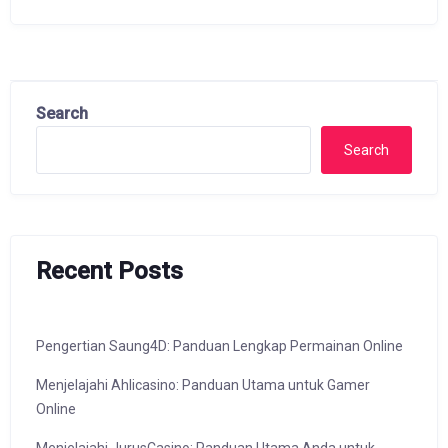
Search
Search
Recent Posts
Pengertian Saung4D: Panduan Lengkap Permainan Online
Menjelajahi Ahlicasino: Panduan Utama untuk Gamer
Online