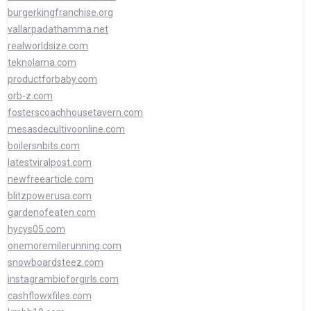
burgerkingfranchise.org
vallarpadathamma.net
realworldsize.com
teknolama.com
productforbaby.com
orb-z.com
fosterscoachhousetavern.com
mesasdecultivoonline.com
boilersnbits.com
latestviralpost.com
newfreearticle.com
blitzpowerusa.com
gardenofeaten.com
hycys05.com
onemoremilerunning.com
snowboardsteez.com
instagrambioforgirls.com
cashflowxfiles.com