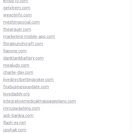
kmbb10.com
getxtrem.com
weactinfo.com
meshingsocial.com
thearguer.com
marketing-mobile-app.com
floralpunchcraft.com
fiasone.com
danktankbattery.com
mealudo.com
charlie-day.com
livedirectbettingpoker.com
foxbusinessupdate.com
lovedaddy.org
integrativemedicalmassageplano.com
mrrugwashing.com
acb-bankia.com
flash-es.net
upshak.com