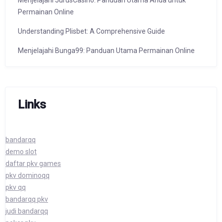
Menjelajahi JurusCasino: Panduan Utama Anda untuk
Permainan Online
Understanding Plisbet: A Comprehensive Guide
Menjelajahi Bunga99: Panduan Utama Permainan Online
Links
bandarqq
demo slot
daftar pkv games
pkv dominoqq
pkv qq
bandarqq pkv
judi bandarqq