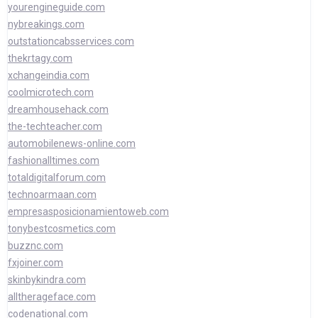
yourengineguide.com
nybreakings.com
outstationcabsservices.com
thekrtagy.com
xchangeindia.com
coolmicrotech.com
dreamhousehack.com
the-techteacher.com
automobilenews-online.com
fashionalltimes.com
totaldigitalforum.com
technoarmaan.com
empresasposicionamientoweb.com
tonybestcosmetics.com
buzznc.com
fxjoiner.com
skinbykindra.com
alltherageface.com
codenational.com