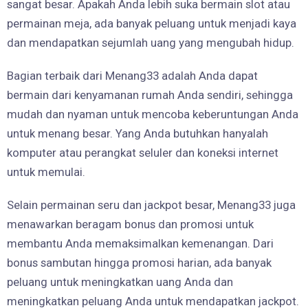
sangat besar. Apakah Anda lebih suka bermain slot atau
permainan meja, ada banyak peluang untuk menjadi kaya
dan mendapatkan sejumlah uang yang mengubah hidup.
Bagian terbaik dari Menang33 adalah Anda dapat
bermain dari kenyamanan rumah Anda sendiri, sehingga
mudah dan nyaman untuk mencoba keberuntungan Anda
untuk menang besar. Yang Anda butuhkan hanyalah
komputer atau perangkat seluler dan koneksi internet
untuk memulai.
Selain permainan seru dan jackpot besar, Menang33 juga
menawarkan beragam bonus dan promosi untuk
membantu Anda memaksimalkan kemenangan. Dari
bonus sambutan hingga promosi harian, ada banyak
peluang untuk meningkatkan uang Anda dan
meningkatkan peluang Anda untuk mendapatkan jackpot.