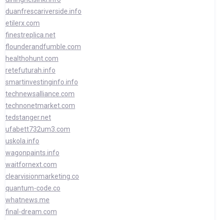
duanfrescariverside.info
etilerx.com
finestreplica.net
flounderandfumble.com
healthohunt.com
retefuturah.info
smartinvestinginfo.info
technewsalliance.com
technonetmarket.com
tedstanger.net
ufabett732um3.com
uskola.info
wagonpaints.info
waitfornext.com
clearvisionmarketing.co
quantum-code.co
whatnews.me
final-dream.com