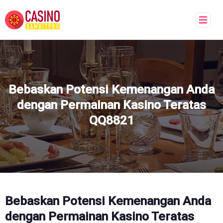
Bebaskan Potensi Kemenangan Anda
dengan Permainan Kasino Teratas
QQ8821
Bebaskan Potensi Kemenangan Anda
dengan Permainan Kasino Teratas