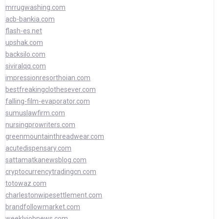
mrrugwashing.com
acb-bankia.com
flash-es.net
upshak.com
backsilo.com
siviralqq.com
impressionresorthoian.com
bestfreakingclothesever.com
falling-film-evaporator.com
sumuslawfirm.com
nursingprowriters.com
greenmountainthreadwear.com
acutedispensary.com
sattamatkanewsblog.com
cryptocurrencytradingcn.com
totowaz.com
charlestonwipesettlement.com
brandfollowmarket.com
weeklyjobnews.com