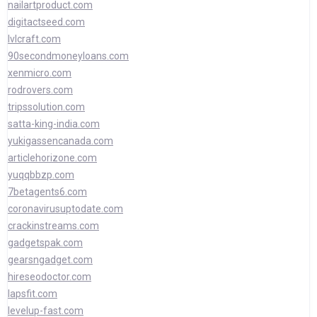
nailartproduct.com
digitactseed.com
lvlcraft.com
90secondmoneyloans.com
xenmicro.com
rodrovers.com
tripssolution.com
satta-king-india.com
yukigassencanada.com
articlehorizone.com
yuqqbbzp.com
7betagents6.com
coronavirusuptodate.com
crackinstreams.com
gadgetspak.com
gearsngadget.com
hireseodoctor.com
lapsfit.com
levelup-fast.com