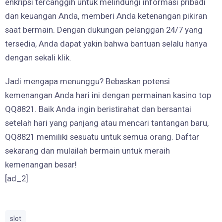
enkripsi tercanggih untuk melindungi informasi pribadi
dan keuangan Anda, memberi Anda ketenangan pikiran
saat bermain. Dengan dukungan pelanggan 24/7 yang
tersedia, Anda dapat yakin bahwa bantuan selalu hanya
dengan sekali klik.
Jadi mengapa menunggu? Bebaskan potensi
kemenangan Anda hari ini dengan permainan kasino top
QQ8821. Baik Anda ingin beristirahat dan bersantai
setelah hari yang panjang atau mencari tantangan baru,
QQ8821 memiliki sesuatu untuk semua orang. Daftar
sekarang dan mulailah bermain untuk meraih
kemenangan besar!
[ad_2]
slot