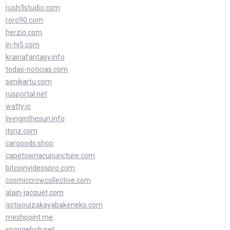
rush3studio.com
roro90.com
herzio.com
in-hi5.com
krainafantasy.info
todas-noticias.com
senikartu.com
rusportal.net
watty.io
livinginthesun.info
itsriz.com
cargoods.shop
capetownacupuncture.com
bitcoinvideospro.com
cosmiccrowcollective.com
alain-jacquet.com
gotisouizakayabakeneko.com
meshpoint.me
spongebob.net