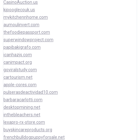
CasinoAuction.us
kipooglecouk.us
mykitchennhome.com
aumoulinvert.com
thefoodiepassport.com
superwindowproject.com
papibakigrafo.com
icanhazjs.com
canimpact.org
goviralstudy.com
cartourism.net
apple-cores.com
pulserasdeactividad10.com
barbaracarlotti.com
desktopmining.net
inthebleachers.net
lexapro-rx-store.com
buyskincareproducts.org
frenchbulldogpuppyforsale.net