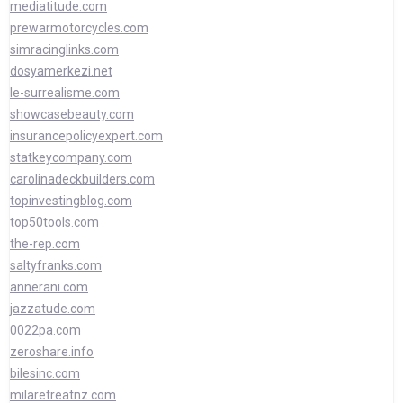
mediatitude.com
prewarmotorcycles.com
simracinglinks.com
dosyamerkezi.net
le-surrealisme.com
showcasebeauty.com
insurancepolicyexpert.com
statkeycompany.com
carolinadeckbuilders.com
topinvestingblog.com
top50tools.com
the-rep.com
saltyfranks.com
annerani.com
jazzatude.com
0022pa.com
zeroshare.info
bilesinc.com
milaretreatnz.com