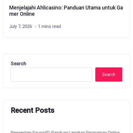
Menjelajahi Ahlicasino: Panduan Utama untuk Ga
mer Online
July 7, 2026
1 mins read
Search
Search
Recent Posts
Pengertian Saung4D: Panduan Lengkap Permainan Online