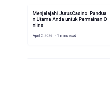
Menjelajahi JurusCasino: Pandua
n Utama Anda untuk Permainan O
nline
April 2, 2026
1 mins read