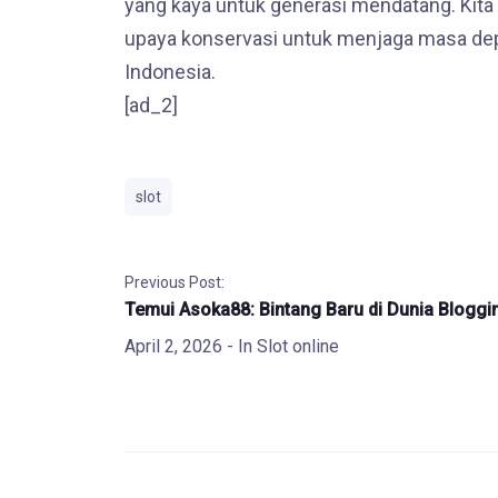
yang kaya untuk generasi mendatang. Ki
upaya konservasi untuk menjaga masa dep
Indonesia.
[ad_2]
slot
Previous Post:
Temui Asoka88: Bintang Baru di Dunia Bloggi
April 2, 2026
- In
Slot online