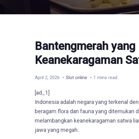
Bantengmerah yang 
Keanekaragaman Sat
April 2, 2026
Slot online
1 mins read
[ad_1]
Indonesia adalah negara yang terkenal de
beragam flora dan fauna yang ditemukan di
melambangkan keanekaragaman satwa liar
jawa yang megah.