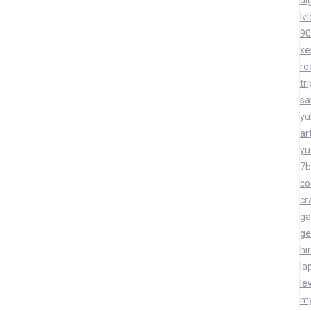
di
lv
90
xe
ro
tr
sa
yu
ar
yu
7b
co
cr
ga
ge
hi
la
le
my