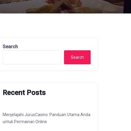
Search
Search
Recent Posts
Menjelajahi JurusCasino: Panduan Utama Anda
untuk Permainan Online