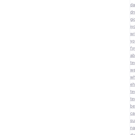
da
dn
gi
iy
wi
yo
fx
ab
te
we
wh
e
te
te
be
ca
su
na