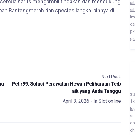
ta semua harus mengambil tindakan dan mendukung
si
an Bantengmerah dan spesies langka lainnya di
si
li
de
pk
qi
Next Post:
ng
Petir99: Solusi Perawatan Hewan Peliharaan Terb
aik yang Anda Tunggu
st
April 3, 2026
- In
Slot online
1x
lo
se
on
ch