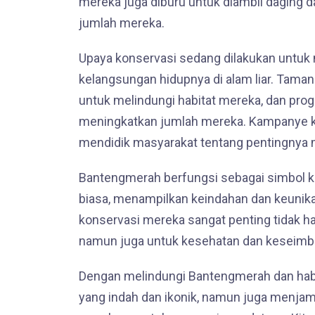
mereka juga diburu untuk diambil daging
jumlah mereka.
Upaya konservasi sedang dilakukan untu
kelangsungan hidupnya di alam liar. Taman
untuk melindungi habitat mereka, dan pr
meningkatkan jumlah mereka. Kampanye k
mendidik masyarakat tentang pentingnya me
Bantengmerah berfungsi sebagai simbol ke
biasa, menampilkan keindahan dan keunika
konservasi mereka sangat penting tidak h
namun juga untuk kesehatan dan keseimba
Dengan melindungi Bantengmerah dan habit
yang indah dan ikonik, namun juga menja