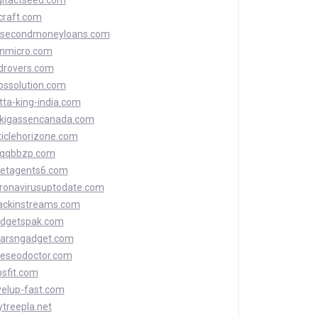
gitactseed.com
lcraft.com
secondmoneyloans.com
nmicro.com
drovers.com
ipssolution.com
tta-king-india.com
kigassencanada.com
ticlehorizone.com
qqbbzp.com
etagents6.com
ronavirusuptodate.com
ackinstreams.com
dgetspak.com
arsngadget.com
reseodoctor.com
psfit.com
velup-fast.com
treepla.net