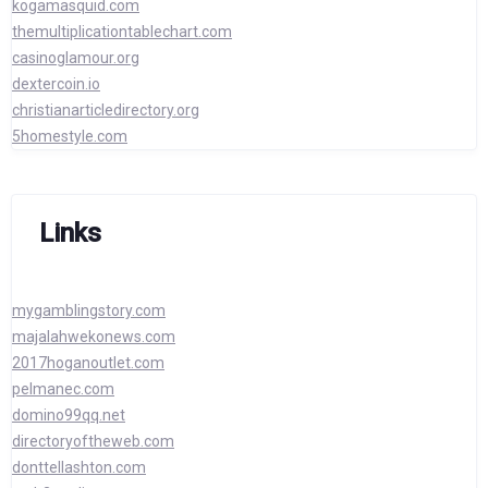
kogamasquid.com
themultiplicationtablechart.com
casinoglamour.org
dextercoin.io
christianarticledirectory.org
5homestyle.com
Links
mygamblingstory.com
majalahwekonews.com
2017hoganoutlet.com
pelmanec.com
domino99qq.net
directoryoftheweb.com
donttellashton.com