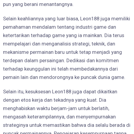
pun yang berani menantangnya.
Selain keahliannya yang luar biasa, Leon188 juga memiliki
pemahaman mendalam tentang industri game dan
ketertarikan terhadap game yang ia mainkan. Dia terus
mempelajari dan menganalisis strategi, teknik, dan
mekanisme permainan baru untuk tetap menjadi yang
terdepan dalam persaingan. Dedikasi dan komitmen
terhadap keunggulan ini telah membedakannya dari
pemain lain dan mendorongnya ke puncak dunia game.
Selain itu, kesuksesan Leon188 juga dapat dikaitkan
dengan etos kerja dan tekadnya yang kuat. Dia
menghabiskan waktu berjam-jam untuk berlatih,
mengasah keterampilannya, dan menyempurnakan
strateginya untuk memastikan bahwa dia selalu berada di
puncak permainannya. Pengejaran kesempurnaan tanpa