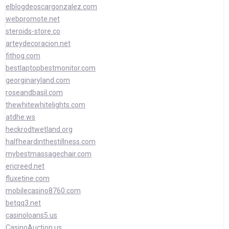
elblogdeoscargonzalez.com
webpromote.net
steroids-store.co
arteydecoracion.net
fithog.com
bestlaptopbestmonitor.com
georginaryland.com
roseandbasil.com
thewhitewhitelights.com
atdhe.ws
heckrodtwetland.org
halfheardinthestillness.com
mybestmassagechair.com
ericreed.net
fluxetine.com
mobilecasino8760.com
betqq3.net
casinoloans5.us
CasinoAuction.us