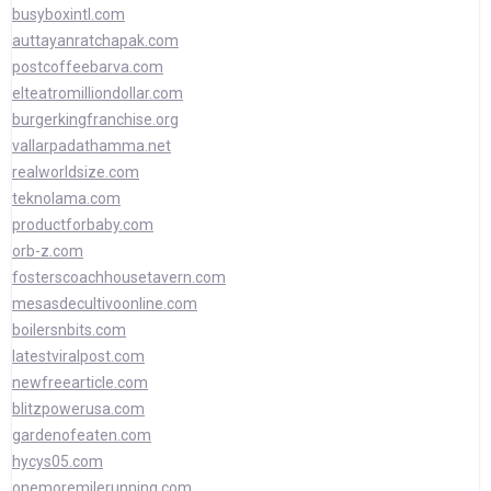
busyboxintl.com
auttayanratchapak.com
postcoffeebarva.com
elteatromilliondollar.com
burgerkingfranchise.org
vallarpadathamma.net
realworldsize.com
teknolama.com
productforbaby.com
orb-z.com
fosterscoachhousetavern.com
mesasdecultivoonline.com
boilersnbits.com
latestviralpost.com
newfreearticle.com
blitzpowerusa.com
gardenofeaten.com
hycys05.com
onemoremilerunning.com