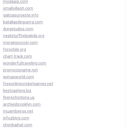
modaagi.com
smallvilleph.com
galiciasuroeste.info
batallasdeguerra.com
dregstudios.com
neatstuffhelpskids.org
moraessoccer.com
forochile.org
chart-track.com
wonderfultraveling.com
promocioname.net
wimaxworld.com
freeonlinecricketgames.net
bestcashing.biz
firerestrictions.us
archiesbrooklyn.com
muambeiros.net
infozblog.com
chonbaihat.com