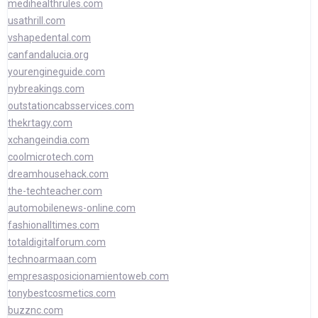
medihealthrules.com
usathrill.com
vshapedental.com
canfandalucia.org
yourengineguide.com
nybreakings.com
outstationcabsservices.com
thekrtagy.com
xchangeindia.com
coolmicrotech.com
dreamhousehack.com
the-techteacher.com
automobilenews-online.com
fashionalltimes.com
totaldigitalforum.com
technoarmaan.com
empresasposicionamientoweb.com
tonybestcosmetics.com
buzznc.com