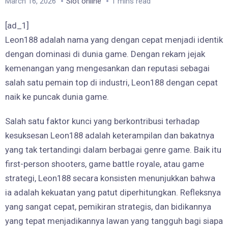
March 16, 2026
Slot online
1 mins read
[ad_1]
Leon188 adalah nama yang dengan cepat menjadi identik
dengan dominasi di dunia game. Dengan rekam jejak
kemenangan yang mengesankan dan reputasi sebagai
salah satu pemain top di industri, Leon188 dengan cepat
naik ke puncak dunia game.
Salah satu faktor kunci yang berkontribusi terhadap
kesuksesan Leon188 adalah keterampilan dan bakatnya
yang tak tertandingi dalam berbagai genre game. Baik itu
first-person shooters, game battle royale, atau game
strategi, Leon188 secara konsisten menunjukkan bahwa
ia adalah kekuatan yang patut diperhitungkan. Refleksnya
yang sangat cepat, pemikiran strategis, dan bidikannya
yang tepat menjadikannya lawan yang tangguh bagi siapa