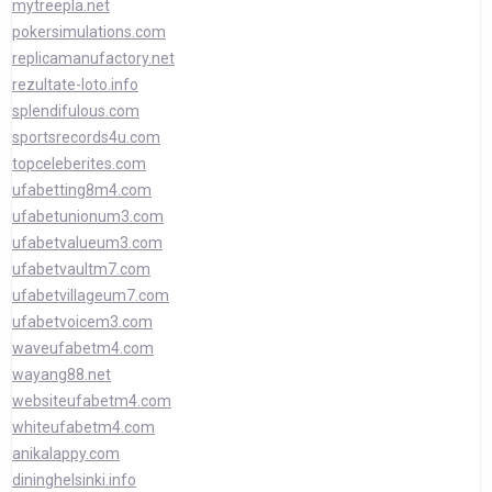
mytreepla.net
pokersimulations.com
replicamanufactory.net
rezultate-loto.info
splendifulous.com
sportsrecords4u.com
topceleberites.com
ufabetting8m4.com
ufabetunionum3.com
ufabetvalueum3.com
ufabetvaultm7.com
ufabetvillageum7.com
ufabetvoicem3.com
waveufabetm4.com
wayang88.net
websiteufabetm4.com
whiteufabetm4.com
anikalappy.com
dininghelsinki.info