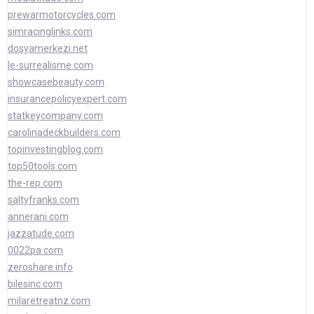
prewarmotorcycles.com
simracinglinks.com
dosyamerkezi.net
le-surrealisme.com
showcasebeauty.com
insurancepolicyexpert.com
statkeycompany.com
carolinadeckbuilders.com
topinvestingblog.com
top50tools.com
the-rep.com
saltyfranks.com
annerani.com
jazzatude.com
0022pa.com
zeroshare.info
bilesinc.com
milaretreatnz.com