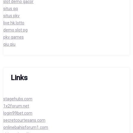
slot demo gacor
situs qq
situs pkv
live hk lotto
demo slot pg
pkv games
qiu qiu
Links
stagehubs.com
1x2forum.net
login99bet.com
secretcourtesans.com
onlinebahisforum1.com