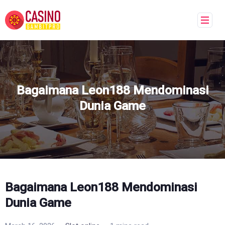
Bagaimana Leon188 Mendominasi
Dunia Game
Bagaimana Leon188 Mendominasi
Dunia Game